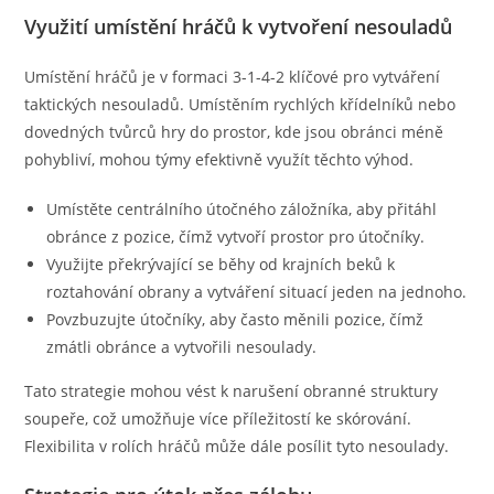
Využití umístění hráčů k vytvoření nesouladů
Umístění hráčů je v formaci 3-1-4-2 klíčové pro vytváření
taktických nesouladů. Umístěním rychlých křídelníků nebo
dovedných tvůrců hry do prostor, kde jsou obránci méně
pohybliví, mohou týmy efektivně využít těchto výhod.
Umístěte centrálního útočného záložníka, aby přitáhl
obránce z pozice, čímž vytvoří prostor pro útočníky.
Využijte překrývající se běhy od krajních beků k
roztahování obrany a vytváření situací jeden na jednoho.
Povzbuzujte útočníky, aby často měnili pozice, čímž
zmátli obránce a vytvořili nesoulady.
Tato strategie mohou vést k narušení obranné struktury
soupeře, což umožňuje více příležitostí ke skórování.
Flexibilita v rolích hráčů může dále posílit tyto nesoulady.