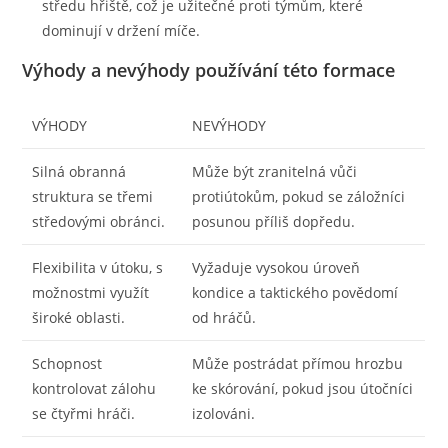
středu hřiště, což je užitečné proti týmům, které
dominují v držení míče.
Výhody a nevýhody používání této formace
VÝHODY
NEVÝHODY
Silná obranná
Může být zranitelná vůči
struktura se třemi
protiútokům, pokud se záložníci
středovými obránci.
posunou příliš dopředu.
Flexibilita v útoku, s
Vyžaduje vysokou úroveň
možnostmi využít
kondice a taktického povědomí
široké oblasti.
od hráčů.
Schopnost
Může postrádat přímou hrozbu
kontrolovat zálohu
ke skórování, pokud jsou útočníci
se čtyřmi hráči.
izolováni.