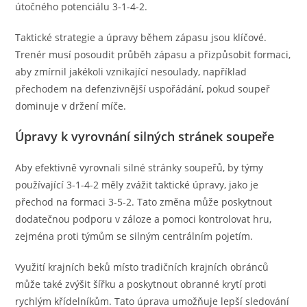
útočného potenciálu 3-1-4-2.
Taktické strategie a úpravy během zápasu jsou klíčové.
Trenér musí posoudit průběh zápasu a přizpůsobit formaci,
aby zmírnil jakékoli vznikající nesoulady, například
přechodem na defenzivnější uspořádání, pokud soupeř
dominuje v držení míče.
Úpravy k vyrovnání silných stránek soupeře
Aby efektivně vyrovnali silné stránky soupeřů, by týmy
používající 3-1-4-2 měly zvážit taktické úpravy, jako je
přechod na formaci 3-5-2. Tato změna může poskytnout
dodatečnou podporu v záloze a pomoci kontrolovat hru,
zejména proti týmům se silným centrálním pojetím.
Využití krajních beků místo tradičních krajních obránců
může také zvýšit šířku a poskytnout obranné krytí proti
rychlým křídelníkům. Tato úprava umožňuje lepší sledování