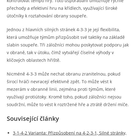
kontrolovat tempo hry. Toto uspořádání umožňuje rychlé
přechody a efektivní hru na křídlech, využívající široké
útočníky k roztahování obrany soupeře.
Jednou z hlavních silných stránek 4-3-3 je její flexibilita,
která umožňuje týmům přizpůsobit své taktiky na základě
slabin soupeře. Tři záložníci mohou poskytovat podporu jak
v obraně, tak v útoku, čímž vytvářejí číselné výhody v
klíčových oblastech hřiště.
Nicméně 4-3-3 může nechat obranu zranitelnou, pokud
širocí hráči nevracejí efektivně zpět. To může vést k
mezerám v obranné linii, zejména proti týmům, které
využívají protiútoky. Kromě toho, pokud záložníci nejsou
soudržní, může to vést k roztržené hře a ztrátě držení míče.
Související články
3-1-4-2 Varianta: Přizpůsobení na 4-2-3-1, Silné stránky,