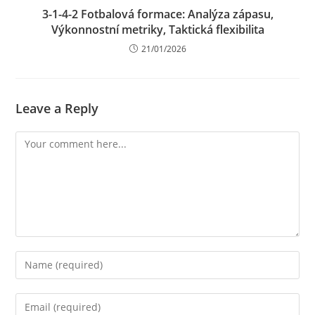
3-1-4-2 Fotbalová formace: Analýza zápasu,
Výkonnostní metriky, Taktická flexibilita
21/01/2026
Leave a Reply
Comment
Enter
your
name
Enter
or