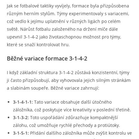
Jak se fotbalové taktiky vyvíjely, formace byla přizpůsobena
různým herním stylům. Týmy experimentovaly s variacemi,
což vedlo k jejímu uplatnění v různých ligách po celém
světě. Nárůst fotbalu založeného na držení míče dále
upevnil 3-1-4-2 jako životaschopnou možnost pro týmy,
které se snaží kontrolovat hru.
Běžné variace formace 3-1-4-2
I když základní struktura 3-1-4-2 zůstává konzistentní, týmy
ji často přizpůsobují, aby vyhovovala jejich silným stránkám
a slabinám soupeře. Běžné variace zahrnují:
3-1-4-1-1:
Tato variace obsahuje další útočného
záložníka, což poskytuje více kreativity v poslední třetině.
3-1-3-2:
Toto uspořádání zdůrazňuje kompaktnější
zálohu, což umožňuje rychlé přechody a protiútoky.
3-1-5-1:
Přidání dalšího záložníka může zvýšit kontrolu ve