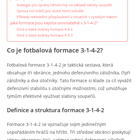
Strategie pro úpravy během hry na základě taktiky soupeře
Úprava rolí hráčů pro různé herní scénáře
Příklady taktického přizpůsobení v situacích s vysokým tlakem
Jaké formace jsou nejvíce srovnatelné s 3-1-4-2?
Silné a slabé stránky formace 4-4-2
Silné a slabé stránky formace 4-3-3
Co je fotbalová formace 3-1-4-2?
Fotbalová formace 3-1-4-2 je taktická sestava, která
obsahuje tři obránce, jednoho defenzivního záložníka, čtyři
záložníky a dva útočníky. Tato formace si klade za cíl vyvážit
defenzivní stabilitu s útočnými možnostmi, což umožňuje
týmům efektivně využívat slabiny soupeřů.
Definice a struktura formace 3-1-4-2
Formace 3-1-4-2 se vyznačuje svým jedinečným
uspořádáním hráčů na hřišti. Tři středoví obránci poskytují
silnou obrannou linii, zatímco jediný defenzivní záložník