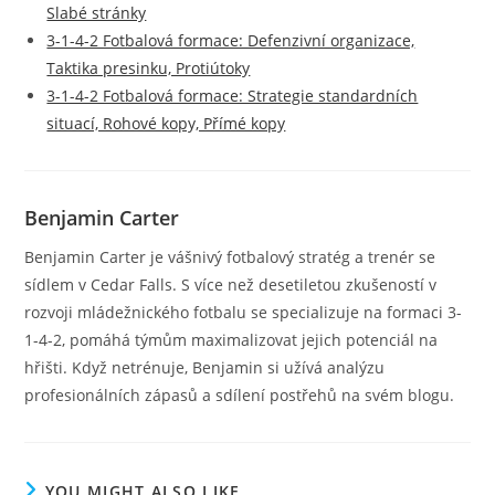
Slabé stránky
3-1-4-2 Fotbalová formace: Defenzivní organizace,
Taktika presinku, Protiútoky
3-1-4-2 Fotbalová formace: Strategie standardních
situací, Rohové kopy, Přímé kopy
Benjamin Carter
Benjamin Carter je vášnivý fotbalový stratég a trenér se
sídlem v Cedar Falls. S více než desetiletou zkušeností v
rozvoji mládežnického fotbalu se specializuje na formaci 3-
1-4-2, pomáhá týmům maximalizovat jejich potenciál na
hřišti. Když netrénuje, Benjamin si užívá analýzu
profesionálních zápasů a sdílení postřehů na svém blogu.
YOU MIGHT ALSO LIKE