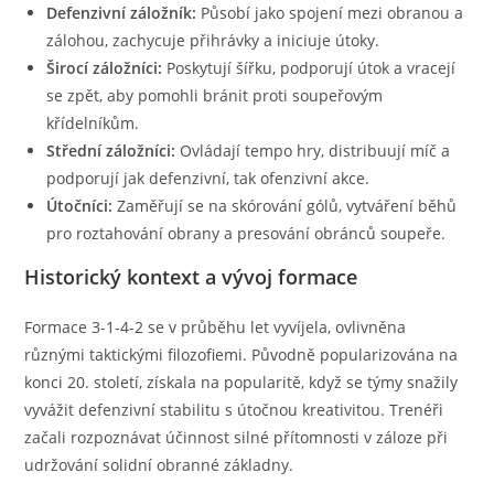
Defenzivní záložník:
Působí jako spojení mezi obranou a
zálohou, zachycuje přihrávky a iniciuje útoky.
Širocí záložníci:
Poskytují šířku, podporují útok a vracejí
se zpět, aby pomohli bránit proti soupeřovým
křídelníkům.
Střední záložníci:
Ovládají tempo hry, distribuují míč a
podporují jak defenzivní, tak ofenzivní akce.
Útočníci:
Zaměřují se na skórování gólů, vytváření běhů
pro roztahování obrany a presování obránců soupeře.
Historický kontext a vývoj formace
Formace 3-1-4-2 se v průběhu let vyvíjela, ovlivněna
různými taktickými filozofiemi. Původně popularizována na
konci 20. století, získala na popularitě, když se týmy snažily
vyvážit defenzivní stabilitu s útočnou kreativitou. Trenéři
začali rozpoznávat účinnost silné přítomnosti v záloze při
udržování solidní obranné základny.