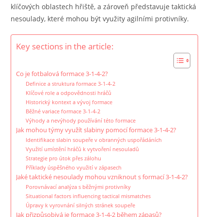
klíčových oblastech hřiště, a zároveň představuje taktická
nesoulady, které mohou být využity agilními protivníky.
Key sections in the article:
Co je fotbalová formace 3-1-4-2?
Definice a struktura formace 3-1-4-2
Klíčové role a odpovědnosti hráčů
Historický kontext a vývoj formace
Běžné variace formace 3-1-4-2
Výhody a nevýhody používání této formace
Jak mohou týmy využít slabiny pomocí formace 3-1-4-2?
Identifikace slabin soupeře v obranných uspořádáních
Využití umístění hráčů k vytvoření nesouladů
Strategie pro útok přes zálohu
Příklady úspěšného využití v zápasech
Jaké taktické nesoulady mohou vzniknout s formací 3-1-4-2?
Porovnávací analýza s běžnými protivníky
Situational factors influencing tactical mismatches
Úpravy k vyrovnání silných stránek soupeře
Jak přizpůsobivá je formace 3-1-4-2 během zápasů?