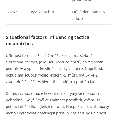
4-4-2
Vyvážená hra
Méně dominance v
záloze
Situational factors influencing tactical
mismatches
Účinnost formace 3-1-4-2 může kolísat na základě
situational factors, jako jsou kondice hráčů, povětrnostní
podmínky a specifické silné stránky soupeře. Například,
pokud má soupeř rychlé křídelníky, může být 3-1-4-2
zranitelnější vůči rychlým přechodům a protiútokům.
Domácí výhoda může také hrát roli; týmy se mohou cítit
pohodlněji, když útočí ve známém prostředí, což může
potenciálně odhalit jejich obranu. Naopak venkovní zápasy
mohou vyžadovat opatrnější přístup, což snižuje účinnost