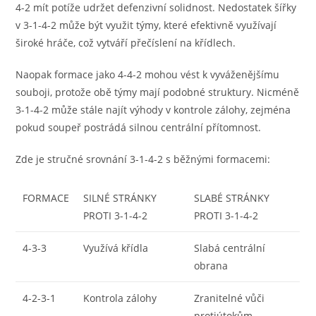
4-2 mít potíže udržet defenzivní solidnost. Nedostatek šířky
v 3-1-4-2 může být využit týmy, které efektivně využívají
široké hráče, což vytváří přečíslení na křídlech.
Naopak formace jako 4-4-2 mohou vést k vyváženějšímu
souboji, protože obě týmy mají podobné struktury. Nicméně
3-1-4-2 může stále najít výhody v kontrole zálohy, zejména
pokud soupeř postrádá silnou centrální přítomnost.
Zde je stručné srovnání 3-1-4-2 s běžnými formacemi:
FORMACE
SILNÉ STRÁNKY
SLABÉ STRÁNKY
PROTI 3-1-4-2
PROTI 3-1-4-2
4-3-3
Využívá křídla
Slabá centrální
obrana
4-2-3-1
Kontrola zálohy
Zranitelné vůči
protiútokům