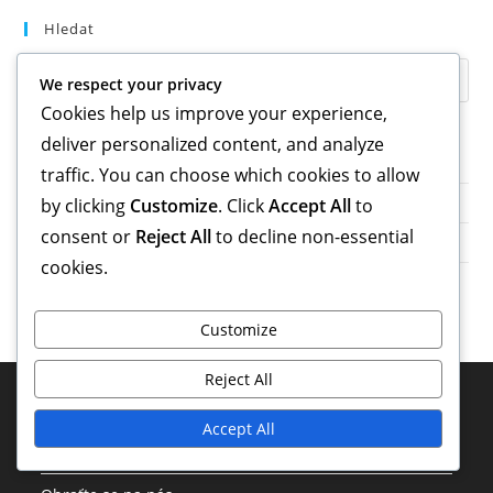
Hledat
We respect your privacy
Cookies help us improve your experience,
deliver personalized content, and analyze
Archiv
traffic. You can choose which cookies to allow
February 2026
by clicking
Customize
. Click
Accept All
to
consent or
Reject All
to decline non-essential
January 2026
cookies.
Customize
Reject All
Právní Informace
Accept All
O společnosti