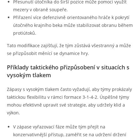
Přesunutí útočníka do širší pozice může pomoci využít
mezery v obraně soupeře.
Přiřazení více defenzivně orientovaného hráče k pokrytí
útočného krajního beka může stabilizovat obranu během
protiútoků.
Tato modifikace zajišťují, že tým zůstává všestranný a může
se přizpůsobit měnící se dynamice hry.
Příklady taktického přizpůsobení v situacích s
vysokým tlakem
Zápasy s vysokým tlakem často vyžadují, aby týmy prokázaly
taktickou flexibilitu v rámci formace 3-1-4-2. Úspěšné týmy
mohou efektivně upravit své strategie, aby udržely klid a
výkon.
V zápase vyřazovací fáze může tým přejít na
konzervativnější přístup, zaměřit se na udržení držení