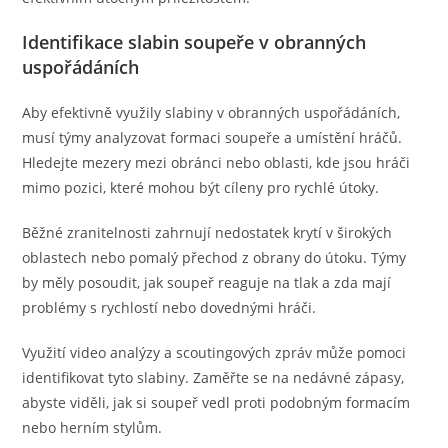
Identifikace slabin soupeře v obranných
uspořádáních
Aby efektivně využily slabiny v obranných uspořádáních,
musí týmy analyzovat formaci soupeře a umístění hráčů.
Hledejte mezery mezi obránci nebo oblasti, kde jsou hráči
mimo pozici, které mohou být cíleny pro rychlé útoky.
Běžné zranitelnosti zahrnují nedostatek krytí v širokých
oblastech nebo pomalý přechod z obrany do útoku. Týmy
by měly posoudit, jak soupeř reaguje na tlak a zda mají
problémy s rychlostí nebo dovednými hráči.
Využití video analýzy a scoutingových zpráv může pomoci
identifikovat tyto slabiny. Zaměřte se na nedávné zápasy,
abyste viděli, jak si soupeř vedl proti podobným formacím
nebo herním stylům.