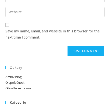
your
username
email
Enter
to
address
your
comment
to
website
comment
URL
Save my name, email, and website in this browser for the
(optional)
next time I comment.
Odkazy
Archiv blogu
O společnosti
Obraťte se na nás
Kategorie