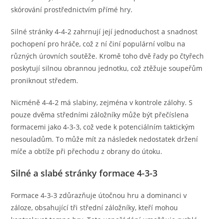
skórování prostřednictvím přímé hry.
Silné stránky 4-4-2 zahrnují její jednoduchost a snadnost
pochopení pro hráče, což z ní činí populární volbu na
různých úrovních soutěže. Kromě toho dvě řady po čtyřech
poskytují silnou obrannou jednotku, což ztěžuje soupeřům
proniknout středem.
Nicméně 4-4-2 má slabiny, zejména v kontrole zálohy. S
pouze dvěma středními záložníky může být přečíslena
formacemi jako 4-3-3, což vede k potenciálním taktickým
nesouladům. To může mít za následek nedostatek držení
míče a obtíže při přechodu z obrany do útoku.
Silné a slabé stránky formace 4-3-3
Formace 4-3-3 zdůrazňuje útočnou hru a dominanci v
záloze, obsahující tři střední záložníky, kteří mohou