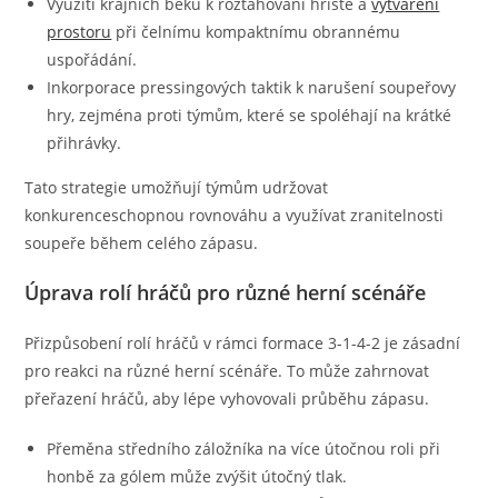
Využití krajních beků k roztahování hřiště a
vytváření
prostoru
při čelnímu kompaktnímu obrannému
uspořádání.
Inkorporace pressingových taktik k narušení soupeřovy
hry, zejména proti týmům, které se spoléhají na krátké
přihrávky.
Tato strategie umožňují týmům udržovat
konkurenceschopnou rovnováhu a využívat zranitelnosti
soupeře během celého zápasu.
Úprava rolí hráčů pro různé herní scénáře
Přizpůsobení rolí hráčů v rámci formace 3-1-4-2 je zásadní
pro reakci na různé herní scénáře. To může zahrnovat
přeřazení hráčů, aby lépe vyhovovali průběhu zápasu.
Přeměna středního záložníka na více útočnou roli při
honbě za gólem může zvýšit útočný tlak.