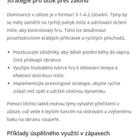
Strategie pro útok přes zálohu
Dominance v záloze je v formaci 3-1-4-2 zásadní. Týmy by
se měly zaměřit na rychlý pohyb míče a udržování držení
míče, aby kontrolovaly hru. Toho lze dosáhnout
prostřednictvím krátkých přihrávek a rychlých přechodů.
Povzbuzujte záložníky, aby dělali pozdní běhy do vápna,
čímž překvapí obránce.
Využijte hlubokého tvůrce hry k diktování tempa a
efektivní distribuci míče.
Implementujte pressingové strategie, abyste rychle
získali míč zpět a udrželi útočnou dynamiku.
Pomocí těchto taktik mohou týmy vytvářet přečíslení v
záloze, což vede k lepším šancím na skórování a zvýšenému
tlaku na obranu soupeře.
Příklady úspěšného využití v zápasech