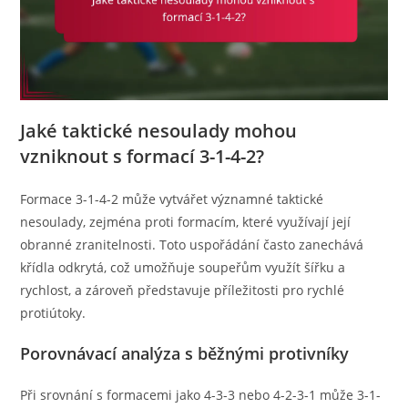
Jaké taktické nesoulady mohou
vzniknout s formací 3-1-4-2?
Formace 3-1-4-2 může vytvářet významné taktické
nesoulady, zejména proti formacím, které využívají její
obranné zranitelnosti. Toto uspořádání často zanechává
křídla odkrytá, což umožňuje soupeřům využít šířku a
rychlost, a zároveň představuje příležitosti pro rychlé
protiútoky.
Porovnávací analýza s běžnými protivníky
Při srovnání s formacemi jako 4-3-3 nebo 4-2-3-1 může 3-1-