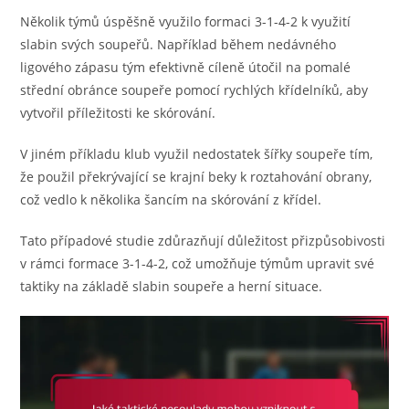
Několik týmů úspěšně využilo formaci 3-1-4-2 k využití
slabin svých soupeřů. Například během nedávného
ligového zápasu tým efektivně cíleně útočil na pomalé
střední obránce soupeře pomocí rychlých křídelníků, aby
vytvořil příležitosti ke skórování.
V jiném příkladu klub využil nedostatek šířky soupeře tím,
že použil překrývající se krajní beky k roztahování obrany,
což vedlo k několika šancím na skórování z křídel.
Tato případové studie zdůrazňují důležitost přizpůsobivosti
v rámci formace 3-1-4-2, což umožňuje týmům upravit své
taktiky na základě slabin soupeře a herní situace.