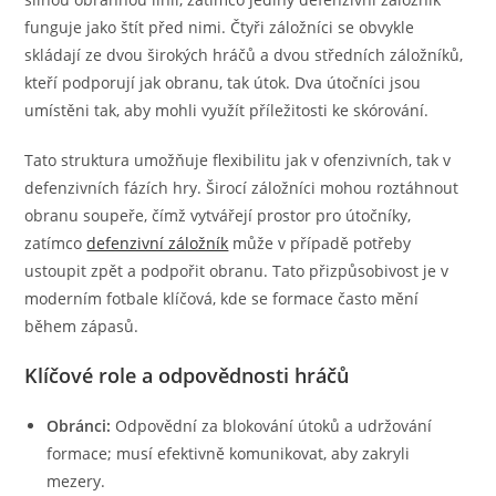
funguje jako štít před nimi. Čtyři záložníci se obvykle
skládají ze dvou širokých hráčů a dvou středních záložníků,
kteří podporují jak obranu, tak útok. Dva útočníci jsou
umístěni tak, aby mohli využít příležitosti ke skórování.
Tato struktura umožňuje flexibilitu jak v ofenzivních, tak v
defenzivních fázích hry. Širocí záložníci mohou roztáhnout
obranu soupeře, čímž vytvářejí prostor pro útočníky,
zatímco
defenzivní záložník
může v případě potřeby
ustoupit zpět a podpořit obranu. Tato přizpůsobivost je v
moderním fotbale klíčová, kde se formace často mění
během zápasů.
Klíčové role a odpovědnosti hráčů
Obránci:
Odpovědní za blokování útoků a udržování
formace; musí efektivně komunikovat, aby zakryli
mezery.