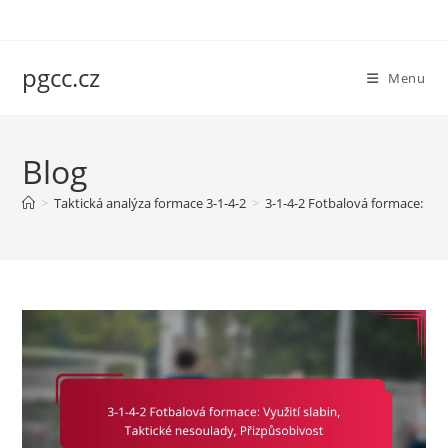
Skip
to
content
pgcc.cz
Menu
Blog
>
Taktická analýza formace 3-1-4-2
>
3-1-4-2 Fotbalová formace: Vyu