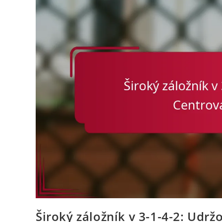
Běhy,
Taktické
Fauly
Široký záložník v 3-1-4-2: Udrž