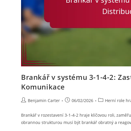
Brankář v systému 3-1-4-2: Zast
Komunikace
Post
Post
Post
Benjamin Carter
06/02/2026
Herní role hr
author:
published:
category:
Brankář v rozestavení 3-1-4-2 hraje klíčovou roli, zaměřu
obrannou strukturou musí být brankář obratný a reagov