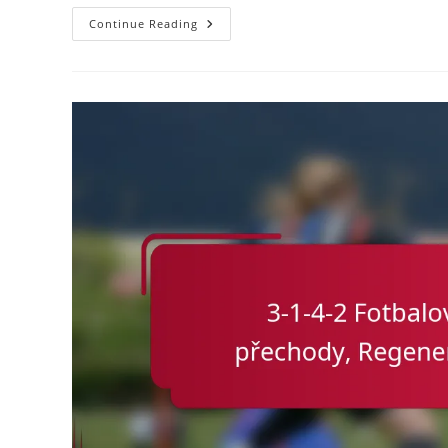
Útočník
Continue Reading
V
3-
1-
4-
2:
Krytí
Obrany,
Čtení
Hry,
Vedení