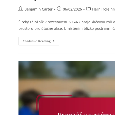
Post
Post
Post
Benjamin Carter
06/02/2026
Herní role hr
author:
published:
category:
Široký záložník v rozestavení 3-1-4-2 hraje klíčovou roli
prostoru pro útočné akce. Umístěním blízko postranní č
Široký
Continue Reading
Záložník
V
3-
1-
4-
2:
Udržování
Šířky,
Centrování,
Návrat
Zpět