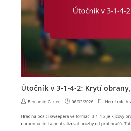
Útočník v 3-1-4-2: Krytí obrany
Post
Post
Post
Benjamin Carter
06/02/2026
Herní role hr
author:
published:
category:
Hráč na pozici sweepera ve formaci 3-1-4-2 je klíčový pr
obrannou linii a neutralizovat hrozby od protihráčů. Ta