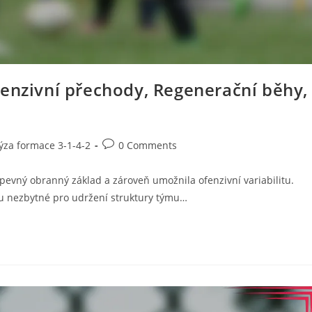
fenzivní přechody, Regenerační běhy,
Post
ýza formace 3-1-4-2
0 Comments
comments:
 pevný obranný základ a zároveň umožnila ofenzivní variabilitu.
sou nezbytné pro udržení struktury týmu…