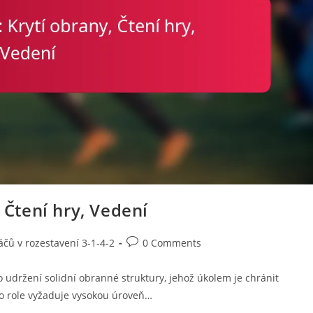
, Čtení hry, Vedení
Post
áčů v rozestavení 3-1-4-2
0 Comments
comments:
o udržení solidní obranné struktury, jehož úkolem je chránit
to role vyžaduje vysokou úroveň…