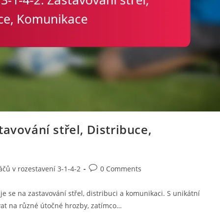
avování střel, Distribuce,
Post
áčů v rozestavení 3-1-4-2
0 Comments
comments:
je se na zastavování střel, distribuci a komunikaci. S unikátní
at na různé útočné hrozby, zatímco…