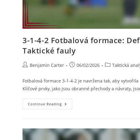
3-1-4-2 Fotbalová formace: De
Taktické fauly
Post
Post
Post
Benjamin Carter
06/02/2026
Taktická anal
author:
published:
category:
Fotbalová formace 3-1-4-2 je navržena tak, aby vytvořila
Klíčové prvky, jako jsou obranné přechody a návraty, j
3-
Continue Reading
1-
4-
2
Fotbalová
Formace:
Defenzivní
Přechody,
Regenerační