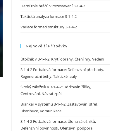
Herní role hráčů v rozestavení 3-1-4-2
Taktická analýza formace 3-1-4-2
Variace formací struktury 3-1-4-2
Nejnovější Příspěvky
Útočník v 3-1-4-2: Krytí obrany, Čtení hry, Vedení
3-1-4-2 Fotbalová formace: Defenzivní přechody,
Regenerační běhy, Taktické fauly
Široký záložník v 3-1-4-2: Udržování šířky,
Centrování, Návrat zpět
Brankář v systému 3-1-4-2: Zastavování střel,
Distribuce, Komunikace
3-1-4-2 Fotbalová formace: Úloha záložníků,
Defenzivní povinnosti, Ofenzivní podpora