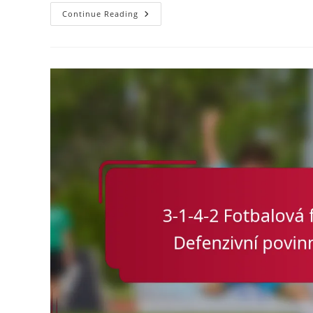
Brankář
Continue Reading
V
Systému
3-
1-
4-
2:
Zastavování
Střel,
Distribuce,
Komunikace