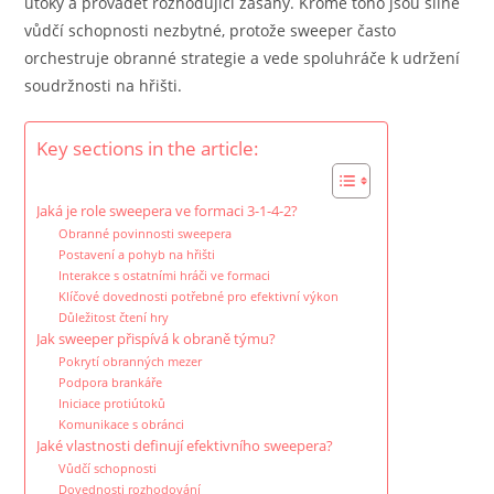
útoky a provádět rozhodující zásahy. Kromě toho jsou silné
vůdčí schopnosti nezbytné, protože sweeper často
orchestruje obranné strategie a vede spoluhráče k udržení
soudržnosti na hřišti.
Key sections in the article:
Jaká je role sweepera ve formaci 3-1-4-2?
Obranné povinnosti sweepera
Postavení a pohyb na hřišti
Interakce s ostatními hráči ve formaci
Klíčové dovednosti potřebné pro efektivní výkon
Důležitost čtení hry
Jak sweeper přispívá k obraně týmu?
Pokrytí obranných mezer
Podpora brankáře
Iniciace protiútoků
Komunikace s obránci
Jaké vlastnosti definují efektivního sweepera?
Vůdčí schopnosti
Dovednosti rozhodování