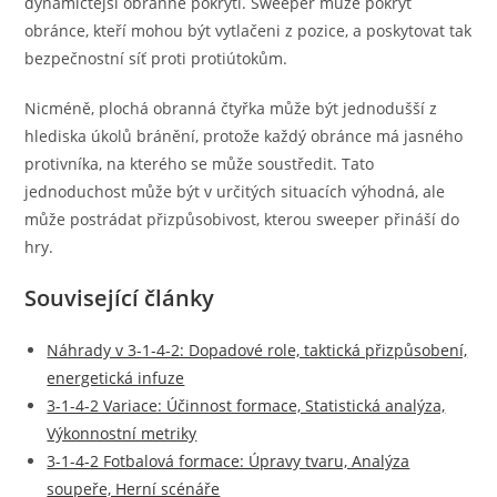
dynamičtější obranné pokrytí. Sweeper může pokrýt
obránce, kteří mohou být vytlačeni z pozice, a poskytovat tak
bezpečnostní síť proti protiútokům.
Nicméně, plochá obranná čtyřka může být jednodušší z
hlediska úkolů bránění, protože každý obránce má jasného
protivníka, na kterého se může soustředit. Tato
jednoduchost může být v určitých situacích výhodná, ale
může postrádat přizpůsobivost, kterou sweeper přináší do
hry.
Související články
Náhrady v 3-1-4-2: Dopadové role, taktická přizpůsobení,
energetická infuze
3-1-4-2 Variace: Účinnost formace, Statistická analýza,
Výkonnostní metriky
3-1-4-2 Fotbalová formace: Úpravy tvaru, Analýza
soupeře, Herní scénáře