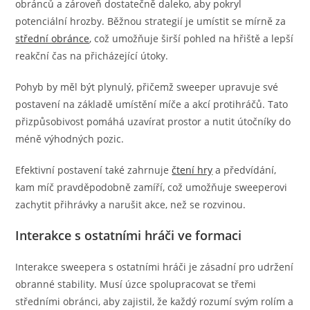
obránců a zároveň dostatečně daleko, aby pokryl
potenciální hrozby. Běžnou strategií je umístit se mírně za
střední obránce
, což umožňuje širší pohled na hřiště a lepší
reakční čas na přicházející útoky.
Pohyb by měl být plynulý, přičemž sweeper upravuje své
postavení na základě umístění míče a akcí protihráčů. Tato
přizpůsobivost pomáhá uzavírat prostor a nutit útočníky do
méně výhodných pozic.
Efektivní postavení také zahrnuje
čtení hry
a předvídání,
kam míč pravděpodobně zamíří, což umožňuje sweeperovi
zachytit přihrávky a narušit akce, než se rozvinou.
Interakce s ostatními hráči ve formaci
Interakce sweepera s ostatními hráči je zásadní pro udržení
obranné stability. Musí úzce spolupracovat se třemi
středními obránci, aby zajistil, že každý rozumí svým rolím a