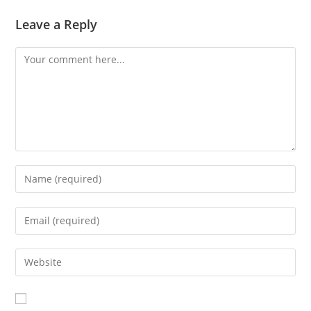
Leave a Reply
Comment
Enter
your
name
Enter
or
your
username
email
Enter
to
address
your
comment
to
website
comment
URL