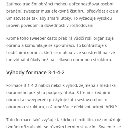
Zatímco tradiční obránci mohou upřednostňovat osobní
bránění, sweeper musí efektivně číst hru, předvídat akce a
umisťovat se tak, aby zmařil útoky. To vyžaduje vysokou
úroveň povědomí a dovedností v rozhodování.
Kromě toho sweeper často přebírá vůdčí roli, organizuje
obranu a komunikuje se spoluhráči. To kontrastuje s
tradičními obránci, kteří se mohou více soustředit na své
individuální úkoly než na celkovou obrannou strukturu.
Výhody formace 3-1-4-2
Formace 3-1-4-2 nabízí několik výhod, zejména z hlediska
obranného pokrytí a podpory útoku. S třemi středními
obránci a sweeperem poskytuje tato sestava robustní
obrannou strukturu, což umožňuje efektivní pokrytí hřiště.
Tato formace také zvyšuje taktickou flexibilitu, což umožňuje
týmům přizpůsobit se různým herním situacím. Sweeper se