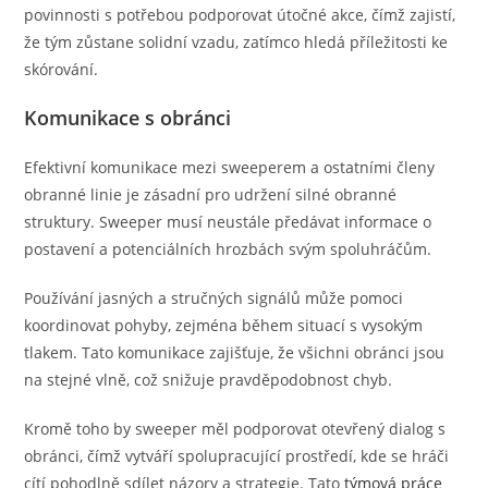
povinnosti s potřebou podporovat útočné akce, čímž zajistí,
že tým zůstane solidní vzadu, zatímco hledá příležitosti ke
skórování.
Komunikace s obránci
Efektivní komunikace mezi sweeperem a ostatními členy
obranné linie je zásadní pro udržení silné obranné
struktury. Sweeper musí neustále předávat informace o
postavení a potenciálních hrozbách svým spoluhráčům.
Používání jasných a stručných signálů může pomoci
koordinovat pohyby, zejména během situací s vysokým
tlakem. Tato komunikace zajišťuje, že všichni obránci jsou
na stejné vlně, což snižuje pravděpodobnost chyb.
Kromě toho by sweeper měl podporovat otevřený dialog s
obránci, čímž vytváří spolupracující prostředí, kde se hráči
cítí pohodlně sdílet názory a strategie. Tato
týmová práce