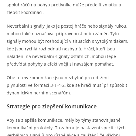
spoluhráčů na pohyb protivníka může předejít zmatku a
zlepšit koordinaci.
Neverbální signály, jako je postoj hráče nebo signály rukou,
mohou také naznačovat připravenost nebo záměr. Tyto
signály mohou být rozhodující v situacích s vysokým tlakem,
kde jsou rychlá rozhodnutí nezbytná. Hráči, kteří jsou
naladěni na neverbální signály ostatních, mohou lépe
předvídat pohyby a efektivněji si navzájem pomáhat.
Obě formy komunikace jsou nezbytné pro udržení
plynulosti ve formaci 3-1-4-2, kde se hráči musí přizpůsobit
dynamickým herním scénářům.
Strategie pro zlepšení komunikace
Aby se zlepšila komunikace, měly by týmy stanovit jasné
komunikační protokoly. To zahrnuje nastavení specifických
verbálních signálů pro různé akce a zajištění, že všichni