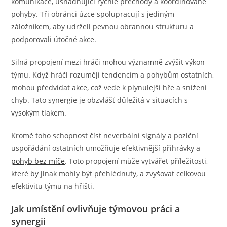
komunikace, usnadňující rychlé přechody a koordinované
pohyby. Tři obránci úzce spolupracují s jediným
záložníkem, aby udrželi pevnou obrannou strukturu a
podporovali útočné akce.
Silná propojení mezi hráči mohou významně zvýšit výkon
týmu. Když hráči rozumějí tendencím a pohybům ostatních,
mohou předvídat akce, což vede k plynulejší hře a snížení
chyb. Tato synergie je obzvlášť důležitá v situacích s
vysokým tlakem.
Kromě toho schopnost číst neverbální signály a poziční
uspořádání ostatních umožňuje efektivnější přihrávky a
pohyb bez míče
. Toto propojení může vytvářet příležitosti,
které by jinak mohly být přehlédnuty, a zvyšovat celkovou
efektivitu týmu na hřišti.
Jak umístění ovlivňuje týmovou práci a
synergii