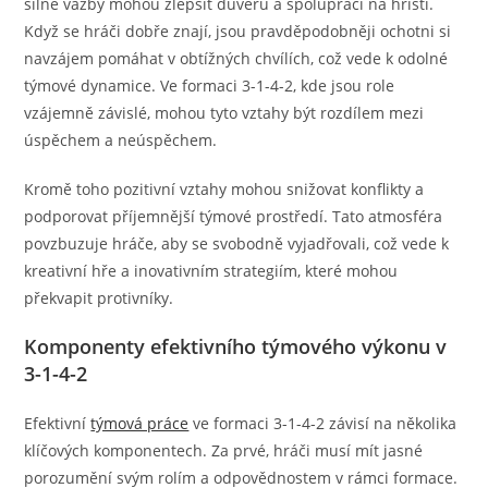
silné vazby mohou zlepšit důvěru a spolupráci na hřišti.
Když se hráči dobře znají, jsou pravděpodobněji ochotni si
navzájem pomáhat v obtížných chvílích, což vede k odolné
týmové dynamice. Ve formaci 3-1-4-2, kde jsou role
vzájemně závislé, mohou tyto vztahy být rozdílem mezi
úspěchem a neúspěchem.
Kromě toho pozitivní vztahy mohou snižovat konflikty a
podporovat příjemnější týmové prostředí. Tato atmosféra
povzbuzuje hráče, aby se svobodně vyjadřovali, což vede k
kreativní hře a inovativním strategiím, které mohou
překvapit protivníky.
Komponenty efektivního týmového výkonu v
3-1-4-2
Efektivní
týmová práce
ve formaci 3-1-4-2 závisí na několika
klíčových komponentech. Za prvé, hráči musí mít jasné
porozumění svým rolím a odpovědnostem v rámci formace.