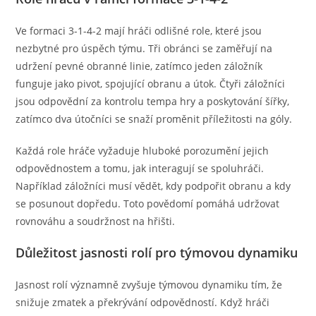
Ve formaci 3-1-4-2 mají hráči odlišné role, které jsou
nezbytné pro úspěch týmu. Tři obránci se zaměřují na
udržení pevné obranné linie, zatímco jeden záložník
funguje jako pivot, spojující obranu a útok. Čtyři záložníci
jsou odpovědní za kontrolu tempa hry a poskytování šířky,
zatímco dva útočníci se snaží proměnit příležitosti na góly.
Každá role hráče vyžaduje hluboké porozumění jejich
odpovědnostem a tomu, jak interagují se spoluhráči.
Například záložníci musí vědět, kdy podpořit obranu a kdy
se posunout dopředu. Toto povědomí pomáhá udržovat
rovnováhu a soudržnost na hřišti.
Důležitost jasnosti rolí pro týmovou dynamiku
Jasnost rolí významně zvyšuje týmovou dynamiku tím, že
snižuje zmatek a překrývání odpovědností. Když hráči