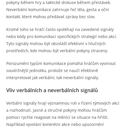
pokyny během hry a taktické diskuse během přestávek.
Neverbální komunikace zahrnuje řeč těla, gesta a oční
kontakt, které mohou předávat zprávy bez slov.
Kromě toho se hráči často spoléhají na zavedené signály
nebo kódy pro komunikaci specifických strategií nebo akcí.
Tyto signály mohou být obzvlášť efektivní v hlučných
prostředích, kde mohou být verbální pokyny ztraceny.
Porozumění typům komunikace pomáhá hráčům vyvinout
soudržnější jednotku, protože se naučí efektivně
interpretovat jak verbální, tak neverbální signály.
Vliv verbálních a neverbálních signálů
Verbální signály hrají významnou roli v řízení týmových akcí
a rozhodnutí. Jasné a stručné pokyny mohou hráčům
pomoci rychle reagovat na měnící se situace na hřišti.
Například vyvolání konkrétní akce nebo upozornění