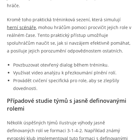
hráče.
Kromě toho praktická tréninková sezení, která simulují
herní scénáře
, mohou hráčům pomoci procvičit jejich role v
reálném čase. Tento praktický přístup umožňuje
spoluhráčům naučit se, jak si navzájem efektivně pomáhat,
a posiluje jejich porozumění odpovědnostem ostatních.
Povzbuzovat otevřený dialog během tréninku.
Využívat video analýzu k přezkoumání plnění rolí.
Provádět cvičení specifická pro role, aby se zlepšily
dovednosti.
Případové studie týmů s jasně definovanými
rolemi
Několik úspěšných týmů ilustruje výhody jasně
definovaných rolí ve formaci 3-1-4-2. Například známý
evropský klub implementoval tuto formaci s definovanými