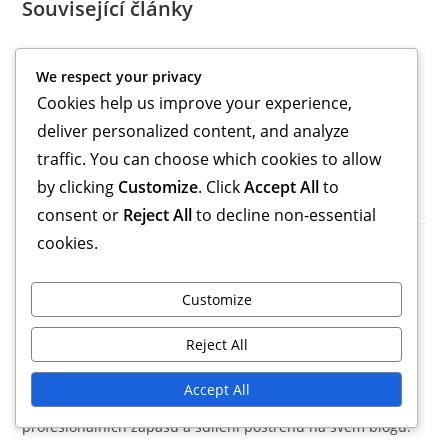
Související články
3-1-4-2 Variace: Hybridní formace, Flexibilita, Situativní
We respect your privacy
adaptace
Cookies help us improve your experience,
Tréninkový zaměření pro 3-1-4-2: Cvičení specifická pro
deliver personalized content, and analyze
role, taktická sezení, simulace zápasů
3-1-4-2 Varianta: Úpravy pro mládež, Aplikace na
traffic. You can choose which cookies to allow
základní úrovni, Výukové metody
by clicking
Customize
. Click
Accept All
to
consent or
Reject All
to decline non-essential
cookies.
Benjamin Carter
Customize
Benjamin Carter je vášnivý fotbalový stratég a trenér se
sídlem v Cedar Falls. S více než desetiletou zkušeností v
Reject All
rozvoji mládežnického fotbalu se specializuje na formaci 3-
1-4-2, pomáhá týmům maximalizovat jejich potenciál na
Accept All
hřišti. Když netrénuje, Benjamin si užívá analýzu
profesionálních zápasů a sdílení postřehů na svém blogu.