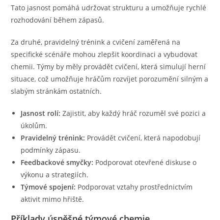
Tato jasnost pomáhá udržovat strukturu a umožňuje rychlé
rozhodování během zápasů.
Za druhé, pravidelný trénink a cvičení zaměřená na
specifické scénáře mohou zlepšit koordinaci a vybudovat
chemii. Týmy by měly provádět cvičení, která simulují herní
situace, což umožňuje hráčům rozvíjet porozumění silným a
slabým stránkám ostatních.
Jasnost rolí:
Zajistit, aby každý hráč rozuměl své pozici a
úkolům.
Pravidelný trénink:
Provádět cvičení, která napodobují
podmínky zápasu.
Feedbackové smyčky:
Podporovat otevřené diskuse o
výkonu a strategiích.
Týmové spojení:
Podporovat vztahy prostřednictvím
aktivit mimo hřiště.
Příklady úspěšné týmové chemie