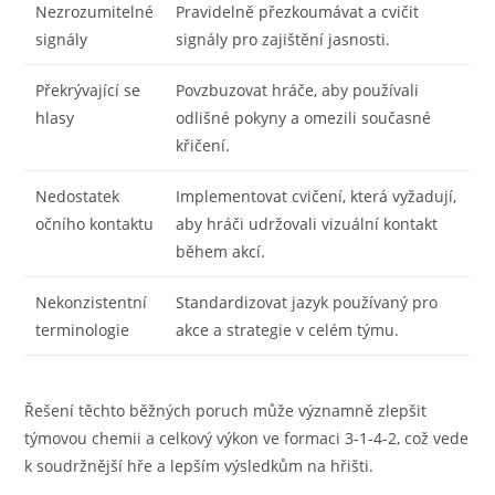
Nezrozumitelné
Pravidelně přezkoumávat a cvičit
signály
signály pro zajištění jasnosti.
Překrývající se
Povzbuzovat hráče, aby používali
hlasy
odlišné pokyny a omezili současné
křičení.
Nedostatek
Implementovat cvičení, která vyžadují,
očního kontaktu
aby hráči udržovali vizuální kontakt
během akcí.
Nekonzistentní
Standardizovat jazyk používaný pro
terminologie
akce a strategie v celém týmu.
Řešení těchto běžných poruch může významně zlepšit
týmovou chemii a celkový výkon ve formaci 3-1-4-2, což vede
k soudržnější hře a lepším výsledkům na hřišti.