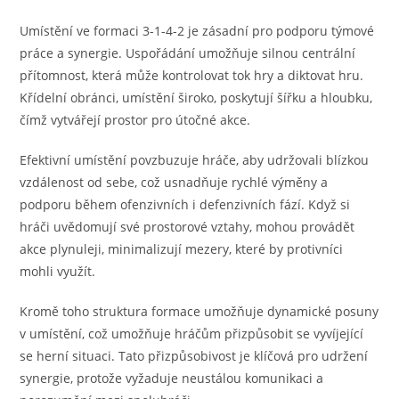
Umístění ve formaci 3-1-4-2 je zásadní pro podporu týmové
práce a synergie. Uspořádání umožňuje silnou centrální
přítomnost, která může kontrolovat tok hry a diktovat hru.
Křídelní obránci, umístění široko, poskytují šířku a hloubku,
čímž vytvářejí prostor pro útočné akce.
Efektivní umístění povzbuzuje hráče, aby udržovali blízkou
vzdálenost od sebe, což usnadňuje rychlé výměny a
podporu během ofenzivních i defenzivních fází. Když si
hráči uvědomují své prostorové vztahy, mohou provádět
akce plynuleji, minimalizují mezery, které by protivníci
mohli využít.
Kromě toho struktura formace umožňuje dynamické posuny
v umístění, což umožňuje hráčům přizpůsobit se vyvíjející
se herní situaci. Tato přizpůsobivost je klíčová pro udržení
synergie, protože vyžaduje neustálou komunikaci a