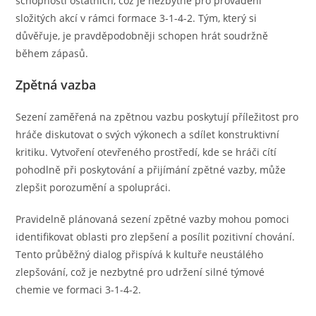
schopnosti ostatních, což je nezbytné pro provádění
složitých akcí v rámci formace 3-1-4-2. Tým, který si
důvěřuje, je pravděpodobněji schopen hrát soudržně
během zápasů.
Zpětná vazba
Sezení zaměřená na zpětnou vazbu poskytují příležitost pro
hráče diskutovat o svých výkonech a sdílet konstruktivní
kritiku. Vytvoření otevřeného prostředí, kde se hráči cítí
pohodlně při poskytování a přijímání zpětné vazby, může
zlepšit porozumění a spolupráci.
Pravidelně plánovaná sezení zpětné vazby mohou pomoci
identifikovat oblasti pro zlepšení a posílit pozitivní chování.
Tento průběžný dialog přispívá k kultuře neustálého
zlepšování, což je nezbytné pro udržení silné týmové
chemie ve formaci 3-1-4-2.