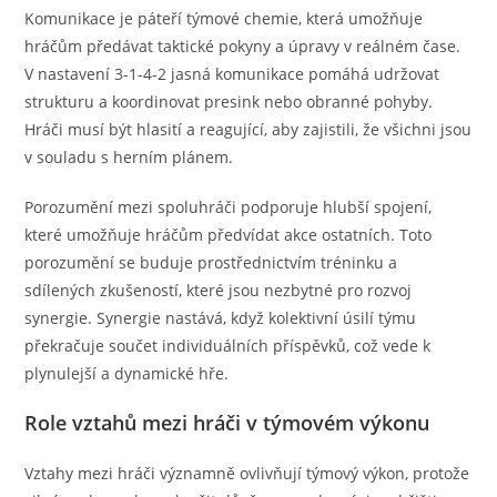
Komunikace je páteří týmové chemie, která umožňuje
hráčům předávat taktické pokyny a úpravy v reálném čase.
V nastavení 3-1-4-2 jasná komunikace pomáhá udržovat
strukturu a koordinovat presink nebo obranné pohyby.
Hráči musí být hlasití a reagující, aby zajistili, že všichni jsou
v souladu s herním plánem.
Porozumění mezi spoluhráči podporuje hlubší spojení,
které umožňuje hráčům předvídat akce ostatních. Toto
porozumění se buduje prostřednictvím tréninku a
sdílených zkušeností, které jsou nezbytné pro rozvoj
synergie. Synergie nastává, když kolektivní úsilí týmu
překračuje součet individuálních příspěvků, což vede k
plynulejší a dynamické hře.
Role vztahů mezi hráči v týmovém výkonu
Vztahy mezi hráči významně ovlivňují týmový výkon, protože