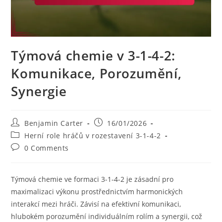
Týmová chemie v 3-1-4-2:
Komunikace, Porozumění,
Synergie
Post
Post
Benjamin Carter
16/01/2026
author:
published:
Post
Herní role hráčů v rozestavení 3-1-4-2
category:
Post
0 Comments
comments:
Týmová chemie ve formaci 3-1-4-2 je zásadní pro
maximalizaci výkonu prostřednictvím harmonických
interakcí mezi hráči. Závisí na efektivní komunikaci,
hlubokém porozumění individuálním rolím a synergii, což