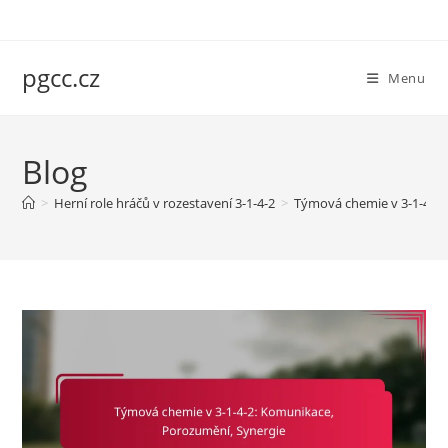
Skip
to
content
pgcc.cz
Menu
Blog
>
Herní role hráčů v rozestavení 3-1-4-2
>
Týmová chemie v 3-1-4-2: