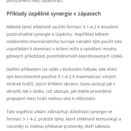
porozumění mezi spoluhráči.
Příklady úspěšné synergie v zápasech
Několik týmů efektivně využilo formaci 3-1-4-2 k dosažení
pozoruhodné synergie a úspěchu. Například během
nedávného mezinárodního turnaje národní tým použil toto
uspořádání k dominaci v držení míče a vytváření mnoha
gólových příležitostí prostřednictvím koordinovaných útoků.
Dalším příkladem lze vidět v klubovém fotbale, kde elitní
tým konzistentně používá 3-1-4-2 k maximalizaci silných
stránek hráčů. Jejich křídelní obránci často asistují jak v
obraně, tak v útoku, což ukazuje, jak dobře provedená
propojení mezi hráči mohou vést k vítězstvím.
Tato úspěšná utkání zdůrazňují důležitost synergie ve
formaci 3-1-4-2, protože týmy, které efektivně komunikují a
rozumějí si, mohou překonat protivníky, kteří takovou