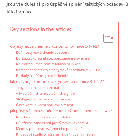
jsou vše důležité pro úspěšné splnění taktických požadavků
této formace.
Key sections in the article:
Co je týmová chemie v kontextu formace 3-1-4-2?
Definice týmové chemie ve sportu
Důležitost komunikace, porozumění a synergie
Role vztahů mezi hráči v týmovém výkonu
Komponenty efektivního týmového výkonu v 3-1-4-2
Příklady úspěšné týmové chemie
Jak ovlivňuje komunikace týmovou chemii v 3-1-4-2?
Typy komunikace mezi hráči
Vliv verbálních a neverbálních signálů
Strategie pro zlepšení komunikace
Časté komunikační poruchy a řešení
Jak přispívá porozumění rolím k týmové chemii v 3-1-4-2?
Role hráčů v rámci formace 3-1-4-2
Důležitost jasnosti rolí pro týmovou dynamiku
Metody pro rozvoj vzájemného porozumění
Případové studie týmů s jasně definovanými rolemi