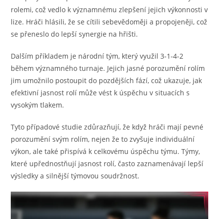
rolemi, což vedlo k významnému zlepšení jejich výkonnosti v
lize. Hráči hlásili, že se cítili sebevědoměji a propojeněji, což
se přeneslo do lepší synergie na hřišti.
Dalším příkladem je národní tým, který využil 3-1-4-2
během významného turnaje. Jejich jasné porozumění rolím
jim umožnilo postoupit do pozdějších fází, což ukazuje, jak
efektivní jasnost rolí může vést k úspěchu v situacích s
vysokým tlakem.
Tyto případové studie zdůrazňují, že když hráči mají pevné
porozumění svým rolím, nejen že to zvyšuje individuální
výkon, ale také přispívá k celkovému úspěchu týmu. Týmy,
které upřednostňují jasnost rolí, často zaznamenávají lepší
výsledky a silnější týmovou soudržnost.