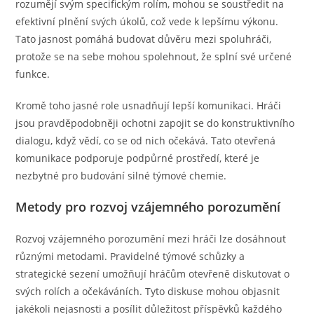
rozumějí svým specifickým rolím, mohou se soustředit na
efektivní plnění svých úkolů, což vede k lepšímu výkonu.
Tato jasnost pomáhá budovat důvěru mezi spoluhráči,
protože se na sebe mohou spolehnout, že splní své určené
funkce.
Kromě toho jasné role usnadňují lepší komunikaci. Hráči
jsou pravděpodobněji ochotni zapojit se do konstruktivního
dialogu, když vědí, co se od nich očekává. Tato otevřená
komunikace podporuje podpůrné prostředí, které je
nezbytné pro budování silné týmové chemie.
Metody pro rozvoj vzájemného porozumění
Rozvoj vzájemného porozumění mezi hráči lze dosáhnout
různými metodami. Pravidelné týmové schůzky a
strategické sezení umožňují hráčům otevřeně diskutovat o
svých rolích a očekáváních. Tyto diskuse mohou objasnit
jakékoli nejasnosti a posílit důležitost příspěvků každého