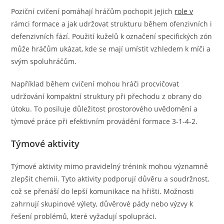
Poziční cvičení pomáhají hráčům pochopit jejich
role v
rámci formace a jak udržovat strukturu během ofenzivních i
defenzivních fází. Použití kuželů k označení specifických zón
může hráčům ukázat, kde se mají umístit vzhledem k míči a
svým spoluhráčům.
Například během cvičení mohou hráči procvičovat
udržování kompaktní struktury při přechodu z obrany do
útoku. To posiluje důležitost prostorového uvědomění a
týmové práce při efektivním provádění formace 3-1-4-2.
Týmové aktivity
Týmové aktivity mimo pravidelný trénink mohou významně
zlepšit chemii. Tyto aktivity podporují důvěru a soudržnost,
což se přenáší do lepší komunikace na hřišti. Možnosti
zahrnují skupinové výlety, důvěrové pády nebo výzvy k
řešení problémů, které vyžadují spolupráci.