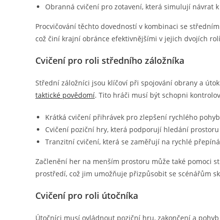
Obranná cvičení pro zotavení, která simulují návrat 
Procvičování těchto dovedností v kombinaci se středním
což činí krajní obránce efektivnějšími v jejich dvojích rol
Cvičení pro roli středního záložníka
Střední záložníci jsou klíčoví při spojování obrany a úto
taktické povědomí
. Tito hráči musí být schopni kontrolo
Krátká cvičení přihrávek pro zlepšení rychlého pohy
Cvičení poziční hry, která podporují hledání prostoru
Tranzitní cvičení, která se zaměřují na rychlé přepín
Začlenění her na menším prostoru může také pomoci st
prostředí, což jim umožňuje přizpůsobit se scénářům s
Cvičení pro roli útočníka
Útočníci musí ovládnout poziční hru, zakončení a pohyb b