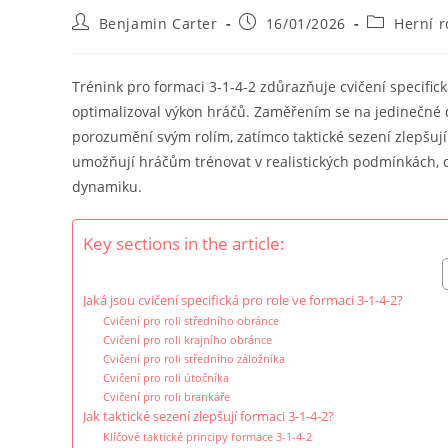
Post
Post
Post
Benjamin Carter
16/01/2026
Herní r
author:
published:
category:
Trénink pro formaci 3-1-4-2 zdůrazňuje cvičení specifick
optimalizoval výkon hráčů. Zaměřením se na jedinečné d
porozumění svým rolím, zatímco taktické sezení zlepšuj
umožňují hráčům trénovat v realistických podmínkách, 
dynamiku.
Key sections in the article:
Jaká jsou cvičení specifická pro role ve formaci 3-1-4-2?
Cvičení pro roli středního obránce
Cvičení pro roli krajního obránce
Cvičení pro roli středního záložníka
Cvičení pro roli útočníka
Cvičení pro roli brankáře
Jak taktické sezení zlepšují formaci 3-1-4-2?
Klíčové taktické principy formace 3-1-4-2