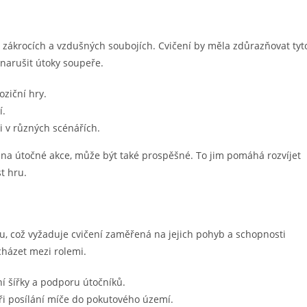
h zákrocích a vzdušných soubojích. Cvičení by měla zdůrazňovat tyt
ě narušit útoky soupeře.
oziční hry.
í.
ři v různých scénářích.
t na útočné akce, může být také prospěšné. To jim pomáhá rozvíjet
t hru.
toku, což vyžaduje cvičení zaměřená na jejich pohyb a schopnosti
cházet mezi rolemi.
ní šířky a podporu útočníků.
ři posílání míče do pokutového území.