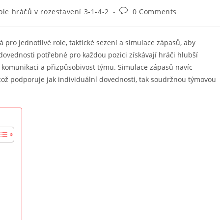
Post
ole hráčů v rozestavení 3-1-4-2
0 Comments
comments:
á pro jednotlivé role, taktické sezení a simulace zápasů, aby
ovednosti potřebné pro každou pozici získávají hráči hlubší
í komunikaci a přizpůsobivost týmu. Simulace zápasů navíc
což podporuje jak individuální dovednosti, tak soudržnou týmovou