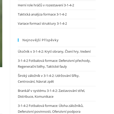
Herní role hráčů v rozestavení 3-1-4-2
Taktická analýza formace 3-1-4-2
Variace formací struktury 3-1-4-2
Nejnovější Příspěvky
Útočník v 3-1-4-2: Krytí obrany, Čtení hry, Vedení
3-1-4-2 Fotbalová formace: Defenzivní přechody,
Regenerační běhy, Taktické fauly
Široký záložník v 3-1-4-2: Udržování šířky,
Centrování, Návrat zpět
Brankář v systému 3-1-4-2: Zastavování střel,
Distribuce, Komunikace
3-1-4-2 Fotbalová formace: Úloha záložníků,
Defenzivní povinnosti, Ofenzivní podpora