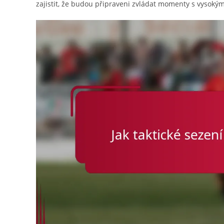
zajistit, že budou připraveni zvládat momenty s vysokým