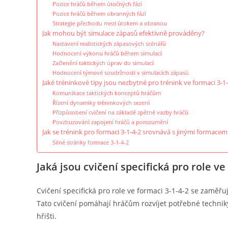
Pozice hráčů během útočných fází
Pozice hráčů během obranných fází
Strategie přechodu mezi útokem a obranou
Jak mohou být simulace zápasů efektivně prováděny?
Nastavení realistických zápasových scénářů
Hodnocení výkonu hráčů během simulací
Začlenění taktických úprav do simulací
Hodnocení týmové soudržnosti v simulacích zápasů
Jaké tréninkové tipy jsou nezbytné pro trénink ve formaci 3-1
Komunikace taktických konceptů hráčům
Řízení dynamiky tréninkových sezení
Přizpůsobení cvičení na základě zpětné vazby hráčů
Povzbuzování zapojení hráčů a porozumění
Jak se trénink pro formaci 3-1-4-2 srovnává s jinými formacem
Silné stránky formace 3-1-4-2
Jaká jsou cvičení specifická pro role ve
Cvičení specifická pro role ve formaci 3-1-4-2 se zaměřu
Tato cvičení pomáhají hráčům rozvíjet potřebné technik
hřišti.