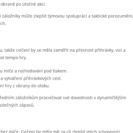
k obraně po útočné akci.
i záložníky může zlepšit týmovou spolupráci a taktické porozumění,
ích.
ku, takže cvičení by se měla zaměřit na přesnost přihrávky, vizi a
vat tempo hry.
bu míče a rozhodování pod tlakem.
 a vytváření přihrávkových cest.
ání hry z obrany do útoku.
ředním záložníkům procvičovat své dovednosti v dynamičtějším
kutečných zápasů.
ez míče. Cvičení by měla mít za cíl zlepšit jejich schopnosti