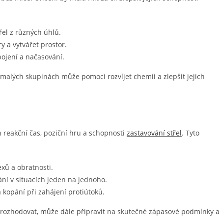
řel z různých úhlů.
y a vytvářet prostor.
pojení a načasování.
malých skupinách může pomoci rozvíjet chemii a zlepšit jejich
ch reakční čas, poziční hru a schopnosti
zastavování střel
. Tyto
exů a obratnosti.
ání v situacích jeden na jednoho.
a kopání při zahájení protiútoků.
le rozhodovat, může dále připravit na skutečné zápasové podmínky a