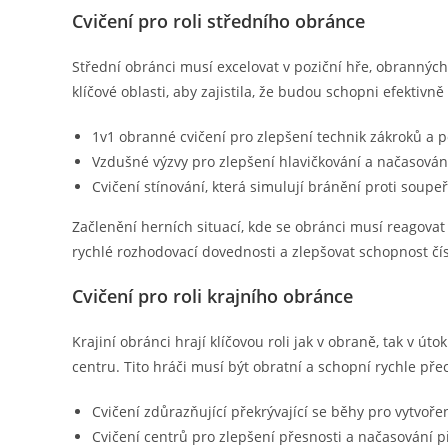
Cvičení pro roli středního obránce
Střední obránci musí excelovat v poziční hře, obrannýc
klíčové oblasti, aby zajistila, že budou schopni efektivn
1v1 obranné cvičení pro zlepšení technik zákroků a p
Vzdušné výzvy pro zlepšení hlavičkování a načasován
Cvičení stínování, která simulují bránění proti soupe
Začlenění herních situací, kde se obránci musí reagova
rychlé rozhodovací dovednosti a zlepšovat schopnost čís
Cvičení pro roli krajního obránce
Krajiní obránci hrají klíčovou roli jak v obraně, tak v ú
centru. Tito hráči musí být obratní a schopní rychle pře
Cvičení zdůrazňující překrývající se běhy pro vytvoře
Cvičení centrů pro zlepšení přesnosti a načasování p