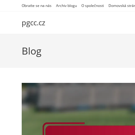
Skip
Obraťte se na nás
Archiv blogu
O společnosti
Domovská strá
to
content
pgcc.cz
Blog