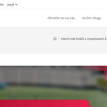
nka
Jazyk
Obraťte se na nás
Archiv blogu
>
Herní role hráčů v rozestavení 3-