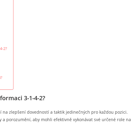
-4-2?
i?
 formaci 3-1-4-2?
jí na zlepšení dovedností a taktik jedinečných pro každou pozici.
y a porozumění, aby mohli efektivně vykonávat své určené role na