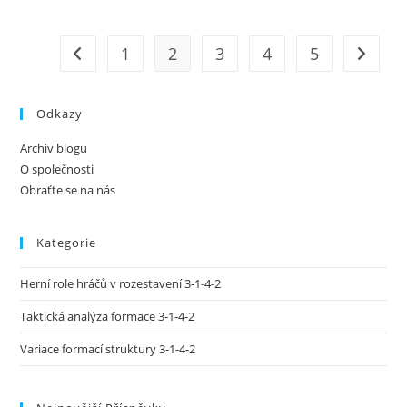
1-
4-
2:
Přerušování
1
2
3
4
5
Go to the previous page
Go to t
Hry,
Podpora
Obrany,
Rozsah
Přihrávek
Odkazy
Archiv blogu
O společnosti
Obraťte se na nás
Kategorie
Herní role hráčů v rozestavení 3-1-4-2
Taktická analýza formace 3-1-4-2
Variace formací struktury 3-1-4-2