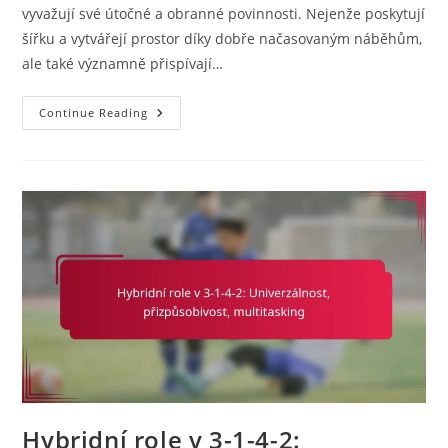
vyvažují své útočné a obranné povinnosti. Nejenže poskytují
šířku a vytvářejí prostor díky dobře načasovaným náběhům,
ale také významně přispívají…
Wing
Continue Reading
Back
V
3-
1-
4-
2:
Útočné
Běhy,
Obranné
Povinnosti,
Schopnost
Centrujícího
Pasu
Hybridní role v 3-1-4-2: