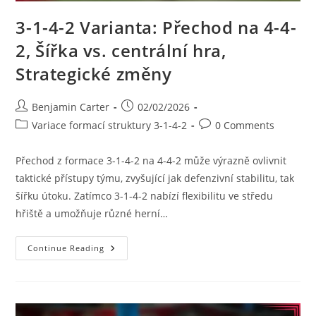
3-1-4-2 Varianta: Přechod na 4-4-
2, Šířka vs. centrální hra,
Strategické změny
Post
Post
Benjamin Carter
02/02/2026
author:
published:
Post
Post
Variace formací struktury 3-1-4-2
0 Comments
category:
comments:
Přechod z formace 3-1-4-2 na 4-4-2 může výrazně ovlivnit
taktické přístupy týmu, zvyšující jak defenzivní stabilitu, tak
šířku útoku. Zatímco 3-1-4-2 nabízí flexibilitu ve středu
hřiště a umožňuje různé herní…
3-
Continue Reading
1-
4-
2
Varianta:
Přechod
Na