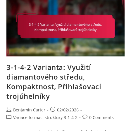
4-
4-
2,
Šířka
Vs.
Centrální
Hra,
Strategické
Změny
3-1-4-2 Varianta: Využití
diamantového středu,
Kompaktnost, Přihlašovací
trojúhelníky
Post
Post
Benjamin Carter
02/02/2026
author:
published:
Post
Post
Variace formací struktury 3-1-4-2
0 Comments
category:
comments: