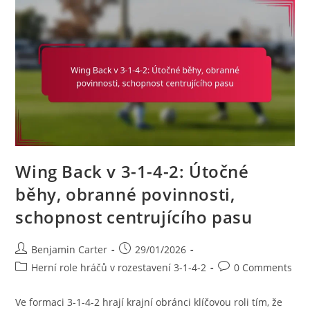
Využití
Šířky,
Přetížení,
Rotace
Hráčů
Wing Back v 3-1-4-2: Útočné
běhy, obranné povinnosti,
schopnost centrujícího pasu
Post
Post
Benjamin Carter
29/01/2026
author:
published:
Post
Post
Herní role hráčů v rozestavení 3-1-4-2
0 Comments
category:
comments:
Ve formaci 3-1-4-2 hrají krajní obránci klíčovou roli tím, že