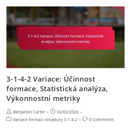
Historický
Kontext,
Evoluce
Formací,
Taktické
Trendy
3-1-4-2 Variace: Účinnost
formace, Statistická analýza,
Výkonnostní metriky
Post
Post
Benjamin Carter
02/02/2026
author:
published:
Post
Post
Variace formací struktury 3-1-4-2
0 Comments
category:
comments: