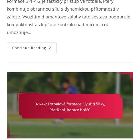
Formace 3-1-4-2 je taktický přístup ve fotbale, který
kombinuje obrannou sílu s dynamickou přítomností v
záloze. Využitím diamantové zálohy tato sestava podporuje
kompaktnost a zlepšuje kontrolu nad míčem, což
umožňuje…
3-
Continue Reading
1-
4-
2
Varianta:
Využití
Diamantového
Středu,
Kompaktnost,
Přihlašovací
Trojúhelníky