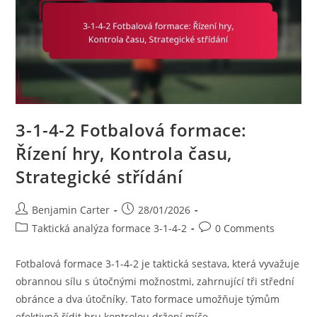
3-1-4-2 Fotbalová formace:
Řízení hry, Kontrola času,
Strategické střídání
Post
Post
Benjamin Carter
28/01/2026
author:
published:
Post
Post
Taktická analýza formace 3-1-4-2
0 Comments
category:
comments:
Fotbalová formace 3-1-4-2 je taktická sestava, která vyvažuje
obrannou sílu s útočnými možnostmi, zahrnující tři střední
obránce a dva útočníky. Tato formace umožňuje týmům
efektivně řídit hru kontrolou držení míče…