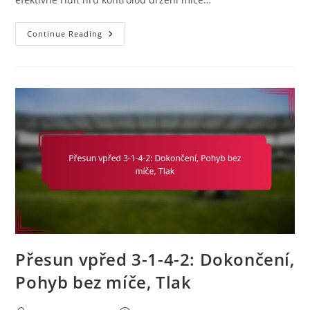
3-
Continue Reading
1-
4-
2
Fotbalová
Formace:
Řízení
Hry,
Kontrola
Času,
Strategické
Střídání
Přesun vpřed 3-1-4-2: Dokončení,
Pohyb bez míče, Tlak