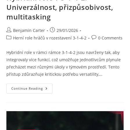
Univerzálnost, přizpůsobivost,
multitasking
Post
Post
Benjamin Carter
29/01/2026
author:
published:
Post
Post
Herní role hráčů v rozestavení 3-1-4-2
0 Comments
category:
comments:
Hybridní role v rámci rámce 3-1-4-2 jsou navrženy tak, aby
integrovaly více funkcí, což umožňuje jednotlivcům plynule
přecházet mezi různými úkoly v týmovém prostředí. Tento
přístup zdůrazňuje kritickou potřebu versatility,…
Hybridní
Continue Reading
Role
V
3-
1-
4-
2:
Univerzálnost,
Přizpůsobivost,
Multitasking