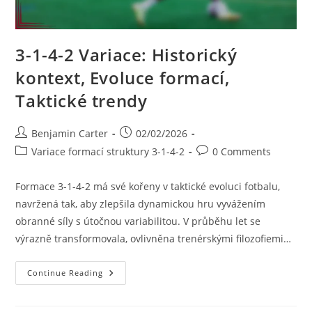
3-1-4-2 Variace: Historický
kontext, Evoluce formací,
Taktické trendy
Post
Post
Benjamin Carter
02/02/2026
author:
published:
Post
Post
Variace formací struktury 3-1-4-2
0 Comments
category:
comments:
Formace 3-1-4-2 má své kořeny v taktické evoluci fotbalu,
navržená tak, aby zlepšila dynamickou hru vyvážením
obranné síly s útočnou variabilitou. V průběhu let se
výrazně transformovala, ovlivněna trenérskými filozofiemi…
3-
Continue Reading
1-
4-
2
Variace: