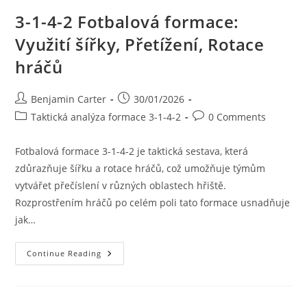
3-1-4-2 Fotbalová formace:
Využití šířky, Přetížení, Rotace
hráčů
Post
Post
Benjamin Carter
30/01/2026
author:
published:
Post
Post
Taktická analýza formace 3-1-4-2
0 Comments
category:
comments:
Fotbalová formace 3-1-4-2 je taktická sestava, která
zdůrazňuje šířku a rotace hráčů, což umožňuje týmům
vytvářet přečíslení v různých oblastech hřiště.
Rozprostřením hráčů po celém poli tato formace usnadňuje
jak…
3-
Continue Reading
1-
4-
2
Fotbalová
Formace: