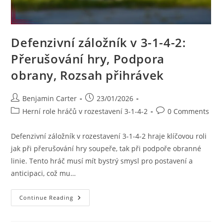
Defenzivní záložník v 3-1-4-2:
Přerušování hry, Podpora
obrany, Rozsah přihrávek
Post
Post
Benjamin Carter
23/01/2026
author:
published:
Post
Post
Herní role hráčů v rozestavení 3-1-4-2
0 Comments
category:
comments:
Defenzivní záložník v rozestavení 3-1-4-2 hraje klíčovou roli
jak při přerušování hry soupeře, tak při podpoře obranné
linie. Tento hráč musí mít bystrý smysl pro postavení a
anticipaci, což mu…
Defenzivní
Continue Reading
Záložník
V
3-