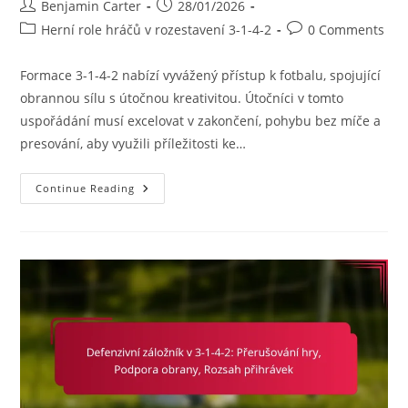
Post
Post
Benjamin Carter
28/01/2026
author:
published:
Post
Post
Herní role hráčů v rozestavení 3-1-4-2
0 Comments
category:
comments:
Formace 3-1-4-2 nabízí vyvážený přístup k fotbalu, spojující
obrannou sílu s útočnou kreativitou. Útočníci v tomto
uspořádání musí excelovat v zakončení, pohybu bez míče a
presování, aby využili příležitosti ke…
Přesun
Continue Reading
Vpřed
3-
1-
4-
2:
Dokončení,
Pohyb
Bez
Míče,
Tlak