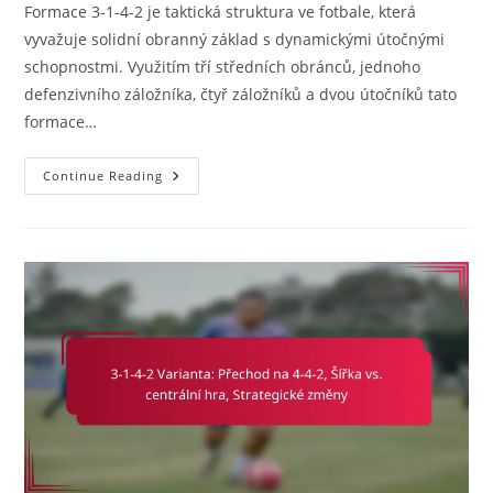
Formace 3-1-4-2 je taktická struktura ve fotbale, která
vyvažuje solidní obranný základ s dynamickými útočnými
schopnostmi. Využitím tří středních obránců, jednoho
defenzivního záložníka, čtyř záložníků a dvou útočníků tato
formace…
3-
Continue Reading
1-
4-
2
Variace:
Účinnost
Formace,
Statistická
Analýza,
Výkonnostní
Metriky