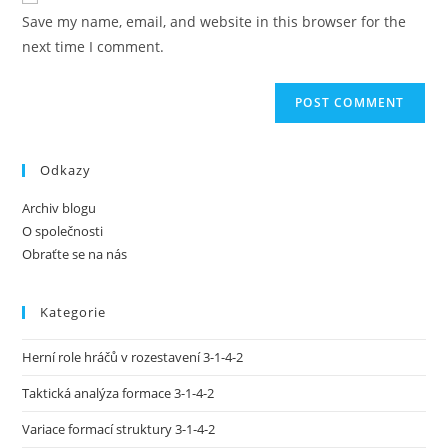
comment
URL
Save my name, email, and website in this browser for the
(optional)
next time I comment.
Odkazy
Archiv blogu
O společnosti
Obraťte se na nás
Kategorie
Herní role hráčů v rozestavení 3-1-4-2
Taktická analýza formace 3-1-4-2
Variace formací struktury 3-1-4-2