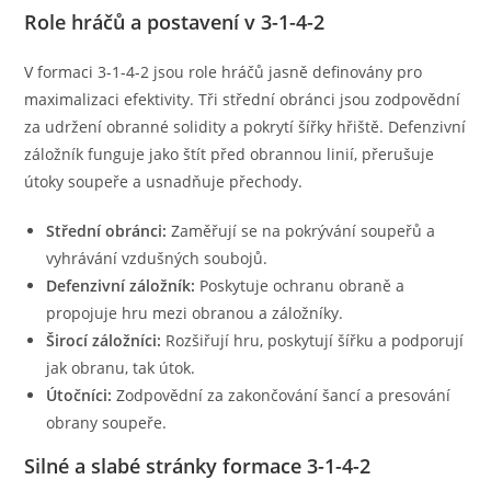
Role hráčů a postavení v 3-1-4-2
V formaci 3-1-4-2 jsou role hráčů jasně definovány pro
maximalizaci efektivity. Tři střední obránci jsou zodpovědní
za udržení obranné solidity a pokrytí šířky hřiště. Defenzivní
záložník funguje jako štít před obrannou linií, přerušuje
útoky soupeře a usnadňuje přechody.
Střední obránci:
Zaměřují se na pokrývání soupeřů a
vyhrávání vzdušných soubojů.
Defenzivní záložník:
Poskytuje ochranu obraně a
propojuje hru mezi obranou a záložníky.
Širocí záložníci:
Rozšiřují hru, poskytují šířku a podporují
jak obranu, tak útok.
Útočníci:
Zodpovědní za zakončování šancí a presování
obrany soupeře.
Silné a slabé stránky formace 3-1-4-2