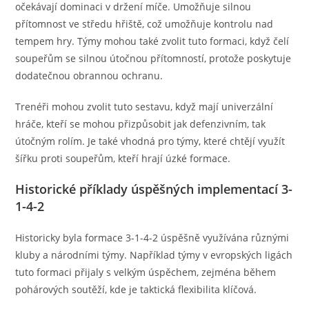
očekávají dominaci v držení míče. Umožňuje silnou
přítomnost ve středu hřiště, což umožňuje kontrolu nad
tempem hry. Týmy mohou také zvolit tuto formaci, když čelí
soupeřům se silnou útočnou přítomností, protože poskytuje
dodatečnou obrannou ochranu.
Trenéři mohou zvolit tuto sestavu, když mají univerzální
hráče, kteří se mohou přizpůsobit jak defenzivním, tak
útočným rolím. Je také vhodná pro týmy, které chtějí využít
šířku proti soupeřům, kteří hrají úzké formace.
Historické příklady úspěšných implementací 3-
1-4-2
Historicky byla formace 3-1-4-2 úspěšně využívána různými
kluby a národními týmy. Například týmy v evropských ligách
tuto formaci přijaly s velkým úspěchem, zejména během
pohárových soutěží, kde je taktická flexibilita klíčová.