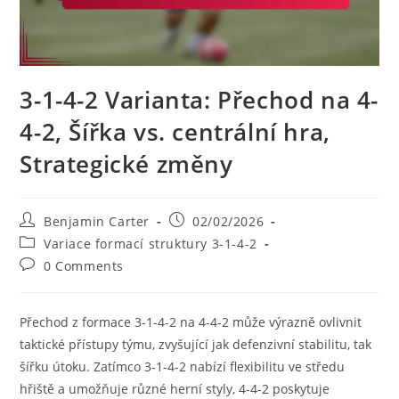
3-1-4-2 Varianta: Přechod na 4-
4-2, Šířka vs. centrální hra,
Strategické změny
Post
Post
Benjamin Carter
02/02/2026
author:
published:
Post
Variace formací struktury 3-1-4-2
category:
Post
0 Comments
comments:
Přechod z formace 3-1-4-2 na 4-4-2 může výrazně ovlivnit
taktické přístupy týmu, zvyšující jak defenzivní stabilitu, tak
šířku útoku. Zatímco 3-1-4-2 nabízí flexibilitu ve středu
hřiště a umožňuje různé herní styly, 4-4-2 poskytuje