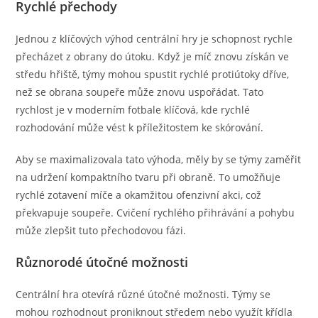
Rychlé přechody
Jednou z klíčových výhod centrální hry je schopnost rychle
přecházet z obrany do útoku. Když je míč znovu získán ve
středu hřiště, týmy mohou spustit rychlé protiútoky dříve,
než se obrana soupeře může znovu uspořádat. Tato
rychlost je v moderním fotbale klíčová, kde rychlé
rozhodování může vést k příležitostem ke skórování.
Aby se maximalizovala tato výhoda, měly by se týmy zaměřit
na udržení kompaktního tvaru při obraně. To umožňuje
rychlé zotavení míče a okamžitou ofenzivní akci, což
překvapuje soupeře. Cvičení rychlého přihrávání a pohybu
může zlepšit tuto přechodovou fázi.
Různorodé útočné možnosti
Centrální hra otevírá různé útočné možnosti. Týmy se
mohou rozhodnout proniknout středem nebo využít křídla