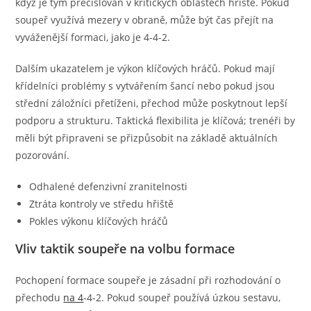
když je tým přečíslován v kritických oblastech hřiště. Pokud
soupeř využívá mezery v obraně, může být čas přejít na
vyváženější formaci, jako je 4-4-2.
Dalším ukazatelem je výkon klíčových hráčů. Pokud mají
křídelníci problémy s vytvářením šancí nebo pokud jsou
střední záložníci přetíženi, přechod může poskytnout lepší
podporu a strukturu. Taktická flexibilita je klíčová; trenéři by
měli být připraveni se přizpůsobit na základě aktuálních
pozorování.
Odhalené defenzivní zranitelnosti
Ztráta kontroly ve středu hřiště
Pokles výkonu klíčových hráčů
Vliv taktik soupeře na volbu formace
Pochopení formace soupeře je zásadní při rozhodování o
přechodu
na 4
-4-2. Pokud soupeř používá úzkou sestavu,