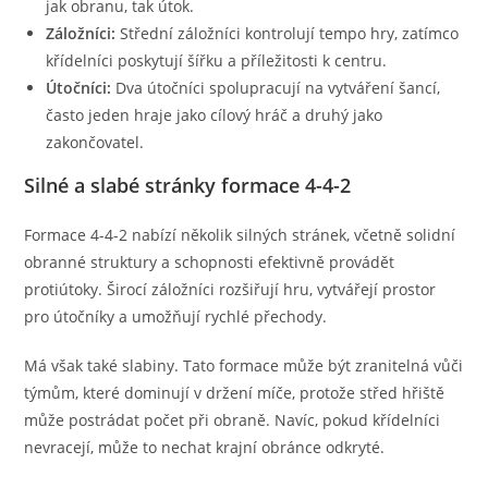
jak obranu, tak útok.
Záložníci:
Střední záložníci kontrolují tempo hry, zatímco
křídelníci poskytují šířku a příležitosti k centru.
Útočníci:
Dva útočníci spolupracují na vytváření šancí,
často jeden hraje jako cílový hráč a druhý jako
zakončovatel.
Silné a slabé stránky formace 4-4-2
Formace 4-4-2 nabízí několik silných stránek, včetně solidní
obranné struktury a schopnosti efektivně provádět
protiútoky. Širocí záložníci rozšiřují hru, vytvářejí prostor
pro útočníky a umožňují rychlé přechody.
Má však také slabiny. Tato formace může být zranitelná vůči
týmům, které dominují v držení míče, protože střed hřiště
může postrádat počet při obraně. Navíc, pokud křídelníci
nevracejí, může to nechat krajní obránce odkryté.