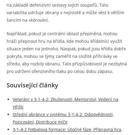
na základě defenzivní sestavy svých soupeřů. Tato
variabilita udržuje obrany v nejistotě a může vést k větším
šancím na skórování.
Například, pokud je centrální oblast přeplněná, mohou
hráči přepnout hru na křídla, kde mohou křídelníci využít
situace jeden na jednoho. Naopak, pokud jsou křídla dobře
pokryta, mohou se týmy zaměřit na složité přihrávky ve
středu, aby rozbily obranu. Tato přizpůsobivost je nezbytná
pro udržení ofenzivního tlaku po celou dobu zápasu.
Související články
Veteráni v 3-1-4-2: Zkušenosti, Mentorství, Vedení na
Hřišti
Střední obránce v systému 3-1-4-2: Odpovědnosti,
Pozicování, Distribuce míče
3-1-4-2 Fotbalová formace: Útočné fáze, Přípravná hra,