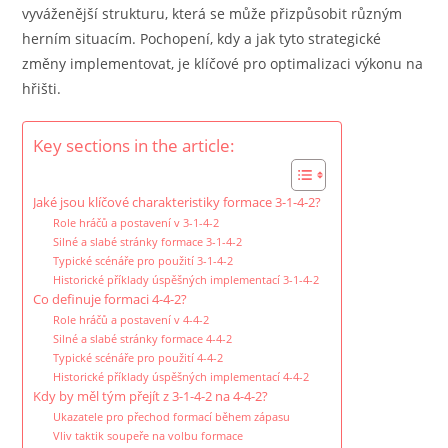
vyváženější strukturu, která se může přizpůsobit různým
herním situacím. Pochopení, kdy a jak tyto strategické
změny implementovat, je klíčové pro optimalizaci výkonu na
hřišti.
Key sections in the article:
Jaké jsou klíčové charakteristiky formace 3-1-4-2?
Role hráčů a postavení v 3-1-4-2
Silné a slabé stránky formace 3-1-4-2
Typické scénáře pro použití 3-1-4-2
Historické příklady úspěšných implementací 3-1-4-2
Co definuje formaci 4-4-2?
Role hráčů a postavení v 4-4-2
Silné a slabé stránky formace 4-4-2
Typické scénáře pro použití 4-4-2
Historické příklady úspěšných implementací 4-4-2
Kdy by měl tým přejít z 3-1-4-2 na 4-4-2?
Ukazatele pro přechod formací během zápasu
Vliv taktik soupeře na volbu formace