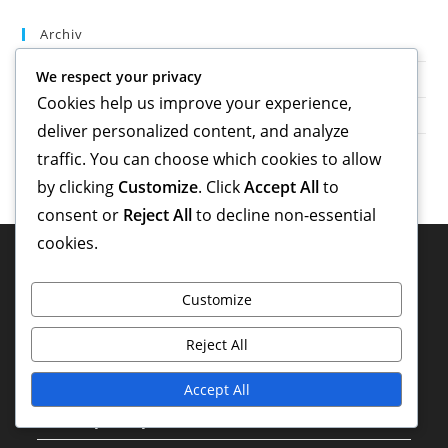
Archiv
We respect your privacy
February 2026
Cookies help us improve your experience,
January 2026
deliver personalized content, and analyze
traffic. You can choose which cookies to allow
by clicking
Customize
. Click
Accept All
to
consent or
Reject All
to decline non-essential
cookies.
Právní Informace
Customize
O společnosti
Obraťte se na nás
Reject All
Předvolby cookies
Accept All
Podmínky služby