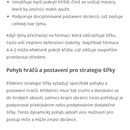
Umožňuje lepší pokrytí hřiště, čímž se snižují mezery,
které by útočníci mohli využít.
Podporuje disciplinované postavení obránců, což zvyšuje
celkový tvar týmu.
Když týmy přecházejí na formaci, která zdůrazňuje šířku,
často vidí zlepšení defenzivní stability. Například formace
4-4-2 může efektivně pokrýt křídla, což ztěžuje soupeřům
proniknout středem.
Pohyb hráčů a postavení pro strategie šířky
Efektivní strategie šířky vyžadují specifické pohyby a
postavení hráčů. Křídelníci musí být zruční v dostávání se
do širokých oblastí, zatímco krajní obránci často potřebují je
podporovat překrýváním nebo poskytováním dodatečné
šířky. Tento dynamický pohyb vytváří více možností pro
postup míče a může zmást obránce.