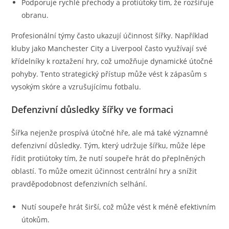
Podporuje rychlé přechody a protiútoky tím, že rozšiřuje
obranu.
Profesionální týmy často ukazují účinnost šířky. Například
kluby jako Manchester City a Liverpool často využívají své
křídelníky k roztažení hry, což umožňuje dynamické útočné
pohyby. Tento strategický přístup může vést k zápasům s
vysokým skóre a vzrušujícímu fotbalu.
Defenzivní důsledky šířky ve formaci
Šířka nejenže prospívá útočné hře, ale má také významné
defenzivní důsledky. Tým, který udržuje šířku, může lépe
řídit protiútoky tím, že nutí soupeře hrát do přeplněných
oblastí. To může omezit účinnost centrální hry a snížit
pravděpodobnost defenzivních selhání.
Nutí soupeře hrát širší, což může vést k méně efektivním
útokům.