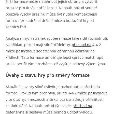
širší formace může natáhnout jejich obranu a vytvořit
prostor pro útočné příležitosti. Naopak, pokud soupeř
používá vysoký presink, může být nutná kompaktnější
formace pro udržení držení míče a budování hry od
zadních řad.
Analýza silných stránek soupeře může také řídit rozhodnutí.
Například, pokud mají silné křídelníky,
přechod na
4-4-2
může poskytnout dodatečnou obrannou ochranu na
křídlech. Tato formace umožňuje lepší správu match-upů
proti specifickým hrozbám, což zvyšuje celkový výkon týmu.
Úvahy o stavu hry pro změny formace
Aktuální stav hry silně ovlivňuje rozhodnutí o přechodu
formací. Pokud tým prohrává, přijetí 4-4-2 může poskytnout
více útočných možností a šířku, což usnadňuje příležitosti
ke skórování. Naopak, pokud tým vede,
přechod na
defenzivnější sestavu může pomoci udržet výhodu.