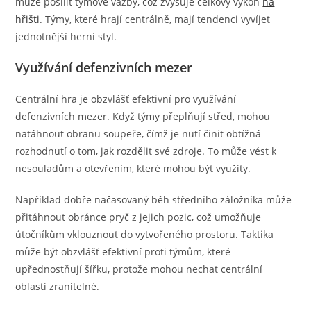
může posílit týmové vazby, což zvyšuje celkový výkon
na
hřišti
. Týmy, které hrají centrálně, mají tendenci vyvíjet
jednotnější herní styl.
Využívání defenzivních mezer
Centrální hra je obzvlášť efektivní pro využívání
defenzivních mezer. Když týmy přeplňují střed, mohou
natáhnout obranu soupeře, čímž je nutí činit obtížná
rozhodnutí o tom, jak rozdělit své zdroje. To může vést k
nesouladům a otevřením, které mohou být využity.
Například dobře načasovaný běh středního záložníka může
přitáhnout obránce pryč z jejich pozic, což umožňuje
útočníkům vklouznout do vytvořeného prostoru. Taktika
může být obzvlášť efektivní proti týmům, které
upřednostňují šířku, protože mohou nechat centrální
oblasti zranitelné.