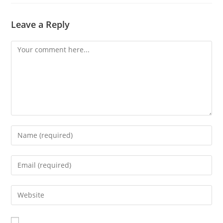
Leave a Reply
Comment
Enter
your
name
Enter
or
your
username
email
Enter
to
address
your
comment
to
website