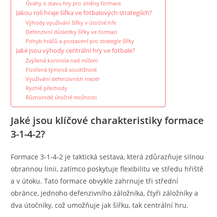
Úvahy o stavu hry pro změny formace
Jakou roli hraje šířka ve fotbalových strategiích?
Výhody využívání šířky v útočné hře
Defenzivní důsledky šířky ve formaci
Pohyb hráčů a postavení pro strategie šířky
Jaké jsou výhody centrální hry ve fotbale?
Zvýšená kontrola nad míčem
Posílená týmová soudržnost
Využívání defenzivních mezer
Rychlé přechody
Různorodé útočné možnosti
Jaké jsou klíčové charakteristiky formace
3-1-4-2?
Formace 3-1-4-2 je taktická sestava, která zdůrazňuje silnou
obrannou linii, zatímco poskytuje flexibilitu ve středu hřiště
a v útoku. Tato formace obvykle zahrnuje tři střední
obránce, jednoho defenzivního záložníka, čtyři záložníky a
dva útočníky, což umožňuje jak šířku, tak centrální hru.