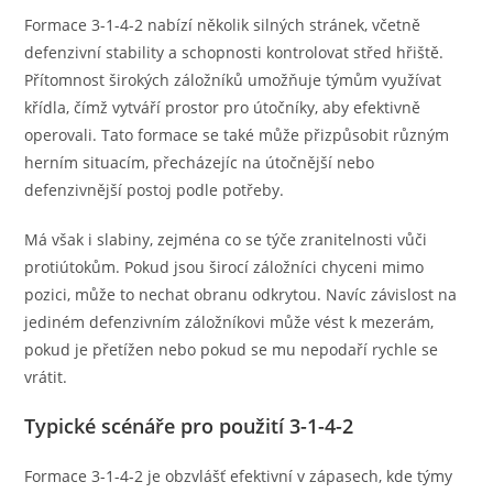
Formace 3-1-4-2 nabízí několik silných stránek, včetně
defenzivní stability a schopnosti kontrolovat střed hřiště.
Přítomnost širokých záložníků umožňuje týmům využívat
křídla, čímž vytváří prostor pro útočníky, aby efektivně
operovali. Tato formace se také může přizpůsobit různým
herním situacím, přecházejíc na útočnější nebo
defenzivnější postoj podle potřeby.
Má však i slabiny, zejména co se týče zranitelnosti vůči
protiútokům. Pokud jsou širocí záložníci chyceni mimo
pozici, může to nechat obranu odkrytou. Navíc závislost na
jediném defenzivním záložníkovi může vést k mezerám,
pokud je přetížen nebo pokud se mu nepodaří rychle se
vrátit.
Typické scénáře pro použití 3-1-4-2
Formace 3-1-4-2 je obzvlášť efektivní v zápasech, kde týmy