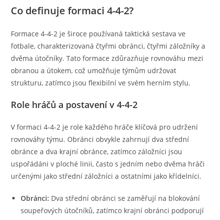
Co definuje formaci 4-4-2?
Formace 4-4-2 je široce používaná taktická sestava ve
fotbale, charakterizovaná čtyřmi obránci, čtyřmi záložníky a
dvěma útočníky. Tato formace zdůrazňuje rovnováhu mezi
obranou a útokem, což umožňuje týmům udržovat
strukturu, zatímco jsou flexibilní ve svém herním stylu.
Role hráčů a postavení v 4-4-2
V formaci 4-4-2 je role každého hráče klíčová pro udržení
rovnováhy týmu. Obránci obvykle zahrnují dva střední
obránce a dva krajní obránce, zatímco záložníci jsou
uspořádáni v ploché linii, často s jedním nebo dvěma hráči
určenými jako střední záložníci a ostatními jako křídelníci.
Obránci:
Dva střední obránci se zaměřují na blokování
soupeřových útočníků, zatímco krajní obránci podporují