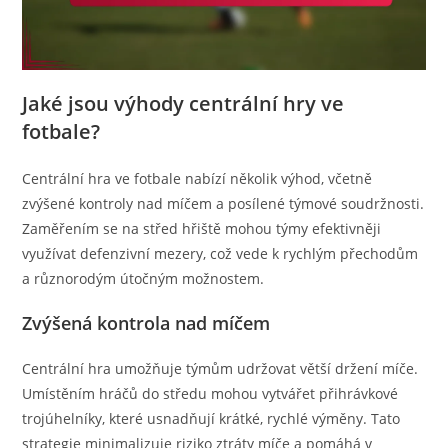
Jaké jsou výhody centrální hry ve
fotbale?
Centrální hra ve fotbale nabízí několik výhod, včetně
zvýšené kontroly nad míčem a posílené týmové soudržnosti.
Zaměřením se na střed hřiště mohou týmy efektivněji
využívat defenzivní mezery, což vede k rychlým přechodům
a různorodým útočným možnostem.
Zvýšená kontrola nad míčem
Centrální hra umožňuje týmům udržovat větší držení míče.
Umístěním hráčů do středu mohou vytvářet přihrávkové
trojúhelníky, které usnadňují krátké, rychlé výměny. Tato
strategie minimalizuje riziko ztráty míče a pomáhá v