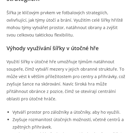
Šířka je klíčovým prvkem ve fotbalových strategiích,
ovlivňující, jak týmy útočí a brání. Využitím celé šířky hřiště
mohou týmy vytvářet prostor, natáhnout obrany a zvýšit
svou celkovou taktickou flexibilitu.
Výhody využívání šířky v útočné hře
Využití šířky v útočné hře umožňuje týmům natáhnout
soupeře, čímž vytváří mezery v jejich obranné struktuře. To
může vést k větším příležitostem pro centry a přihrávky, což
zvyšuje šance na skórování. Navíc široká hra může
přitáhnout obránce z pozice, čímž se otevírají centrální
oblasti pro útočné hráče.
Vytváří prostor pro záložníky a útočníky, aby ho využili.
Zvyšuje rozmanitost útočných možností, včetně centrů a
zpětných přihrávek.