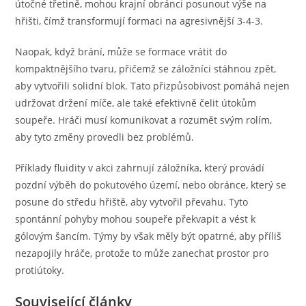
útočné třetině, mohou krajní obránci posunout výše na
hřišti, čímž transformují formaci na agresivnější 3-4-3.
Naopak, když brání, může se formace vrátit do
kompaktnějšího tvaru, přičemž se záložníci stáhnou zpět,
aby vytvořili solidní blok. Tato přizpůsobivost pomáhá nejen
udržovat držení míče, ale také efektivně čelit útokům
soupeře. Hráči musí komunikovat a rozumět svým rolím,
aby tyto změny provedli bez problémů.
Příklady fluidity v akci zahrnují záložníka, který provádí
pozdní výběh do pokutového území, nebo obránce, který se
posune do středu hřiště, aby vytvořil převahu. Tyto
spontánní pohyby mohou soupeře překvapit a vést k
gólovým šancím. Týmy by však měly být opatrné, aby příliš
nezapojily hráče, protože to může zanechat prostor pro
protiútoky.
Související články