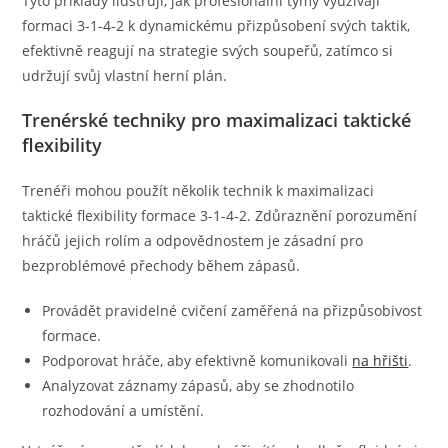
Tyto příklady ilustrují, jak profesionální týmy využívají
formaci 3-1-4-2 k dynamickému přizpůsobení svých taktik,
efektivně reagují na strategie svých soupeřů, zatímco si
udržují svůj vlastní herní plán.
Trenérské techniky pro maximalizaci taktické
flexibility
Trenéři mohou použít několik technik k maximalizaci
taktické flexibility formace 3-1-4-2. Zdůraznění porozumění
hráčů jejich rolím a odpovědnostem je zásadní pro
bezproblémové přechody během zápasů.
Provádět pravidelné cvičení zaměřená na přizpůsobivost
formace.
Podporovat hráče, aby efektivně komunikovali
na hřišti
.
Analyzovat záznamy zápasů, aby se zhodnotilo
rozhodování a umístění.