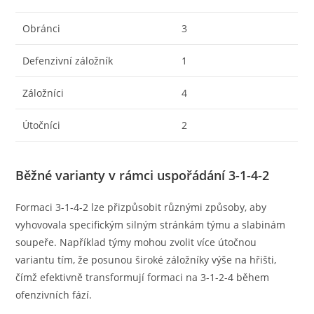
Obránci
3
Defenzivní záložník
1
Záložníci
4
Útočníci
2
Běžné varianty v rámci uspořádání 3-1-4-2
Formaci 3-1-4-2 lze přizpůsobit různými způsoby, aby
vyhovovala specifickým silným stránkám týmu a slabinám
soupeře. Například týmy mohou zvolit více útočnou
variantu tím, že posunou široké záložníky výše na hřišti,
čímž efektivně transformují formaci na 3-1-2-4 během
ofenzivních fází.