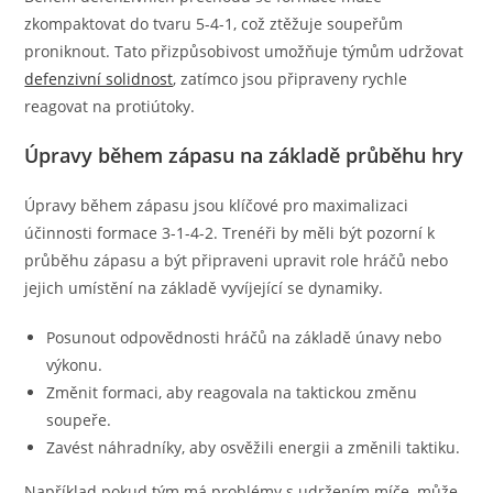
zkompaktovat do tvaru 5-4-1, což ztěžuje soupeřům
proniknout. Tato přizpůsobivost umožňuje týmům udržovat
defenzivní solidnost
, zatímco jsou připraveny rychle
reagovat na protiútoky.
Úpravy během zápasu na základě průběhu hry
Úpravy během zápasu jsou klíčové pro maximalizaci
účinnosti formace 3-1-4-2. Trenéři by měli být pozorní k
průběhu zápasu a být připraveni upravit role hráčů nebo
jejich umístění na základě vyvíjející se dynamiky.
Posunout odpovědnosti hráčů na základě únavy nebo
výkonu.
Změnit formaci, aby reagovala na taktickou změnu
soupeře.
Zavést náhradníky, aby osvěžili energii a změnili taktiku.
Například pokud tým má problémy s udržením míče, může