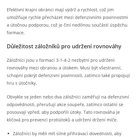
Efektivní krajní obránci mají výdrž a rychlost, což jim
umožňuje rychle přecházet mezi defenzivními povinnostmi
a útočnou podporou, což je činí nedílnou součástí úspěchu
formace.
Důležitost záložníků pro udržení rovnováhy
Záložníci jsou v formaci 3-1-4-2 nezbytní pro udržení
rovnováhy mezi obranou a útokem. Musí být všestranní,
schopní pokrýt defenzivní povinnosti, zatímco také propojují
hru s útočníky.
Obvykle se jeden nebo dva záložníci zaměřují na defenzivní
odpovědnosti, přerušují akce soupeře, zatímco ostatní se
posouvají vpřed, aby podpořili útoky. Tato rovnováha je
klíčová pro prevenci protiútoků a udržení držení míče.
Záložníci by měli mít silné přihrávací dovednosti, aby