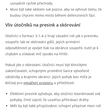
usnadnili rychlé přechody.
Musí být také vědomi své pozice, aby se vyhnuli tomu, že
budou chyceni mimo místo během defenzivních fází.
Vliv útočníků na presink a skórování
Útočníci v formaci 3-1-4-2 hrají zásadní roli jak v presinku
soupeře, tak ve skórování gólů. Jejich primární
odpovědností je vyvíjet tlak na obránce soupeře, nutit je k
chybám a získávat míč vysoko na hřišti.
Pokud jde o skórování, útočníci musí být klinickými
zakončovateli, schopnými proměnit šance vytvořené
záložníky a krajními obránci. Jejich pohyb bez míče je
klíčový pro
vytváření prostoru
a příležitostí.
Efektivní presink vyžaduje, aby útočníci koordinovali své
pohyby, čímž zajistí, že uzavřou přihrávací dráhy.
Měli by být také přizpůsobiví, schopní přepínat mezi rolí