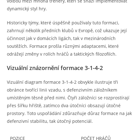
volbou mezi mnoha trenéry, kteří se snaží implementovat
dynamický styl hry.
Historicky týmy, které úspěšně používaly tuto formaci,
zahrnují několik předních klubů v Evropě, což ukazuje její
účinnost jak v domácích ligách, tak v mezinárodních
soutěžích. Formace prošla různými adaptacemi, které
odrážejí změny v rolích hráčů a taktických filozofiích.
Vizuální znázornění formace 3-1-4-2
Vizuální diagram formace 3-1-4-2 obvykle ilustruje tři
obránce tvořící linii vzadu, s defenzivním záložníkem
umístěným těsně před nimi. Čtyři záložníci se rozprostírají
přes šířku hřiště, zatímco dva útočníci obsazují útočné
prostory. Toto uspořádání zdůrazňuje důraz formace na jak
defenzivní stabilitu, tak útočný potenciál.
POZICE
POČET HRÁČŮ