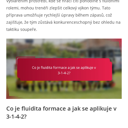
Vytvářením prostředí, kde se hráči cítí pohodlně s fluidními
rolemi, mohou trenéři zlepšit celkový výkon týmu. Tato
příprava umožňuje rychlejší úpravy během zápasů, což
zajišťuje, že tým zůstává konkurenceschopný bez ohledu na
taktiku soupeře.
Co je fluidita formace a jak se aplikuje v
3-1-4-2?