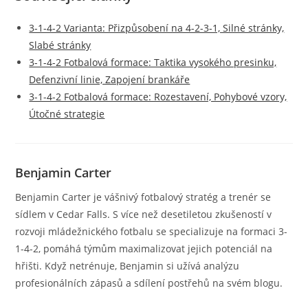
3-1-4-2 Varianta: Přizpůsobení na 4-2-3-1, Silné stránky,
Slabé stránky
3-1-4-2 Fotbalová formace: Taktika vysokého presinku,
Defenzivní linie, Zapojení brankáře
3-1-4-2 Fotbalová formace: Rozestavení, Pohybové vzory,
Útočné strategie
Benjamin Carter
Benjamin Carter je vášnivý fotbalový stratég a trenér se
sídlem v Cedar Falls. S více než desetiletou zkušeností v
rozvoji mládežnického fotbalu se specializuje na formaci 3-
1-4-2, pomáhá týmům maximalizovat jejich potenciál na
hřišti. Když netrénuje, Benjamin si užívá analýzu
profesionálních zápasů a sdílení postřehů na svém blogu.