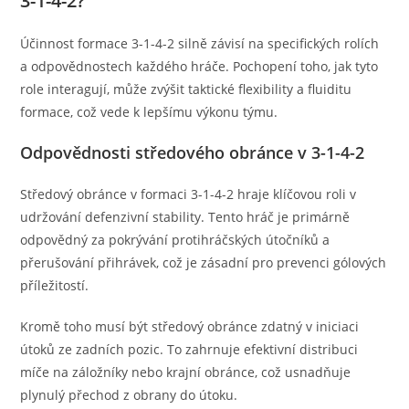
3-1-4-2?
Účinnost formace 3-1-4-2 silně závisí na specifických rolích
a odpovědnostech každého hráče. Pochopení toho, jak tyto
role interagují, může zvýšit taktické flexibility a fluiditu
formace, což vede k lepšímu výkonu týmu.
Odpovědnosti středového obránce v 3-1-4-2
Středový obránce v formaci 3-1-4-2 hraje klíčovou roli v
udržování defenzivní stability. Tento hráč je primárně
odpovědný za pokrývání protihráčských útočníků a
přerušování přihrávek, což je zásadní pro prevenci gólových
příležitostí.
Kromě toho musí být středový obránce zdatný v iniciaci
útoků ze zadních pozic. To zahrnuje efektivní distribuci
míče na záložníky nebo krajní obránce, což usnadňuje
plynulý přechod z obrany do útoku.