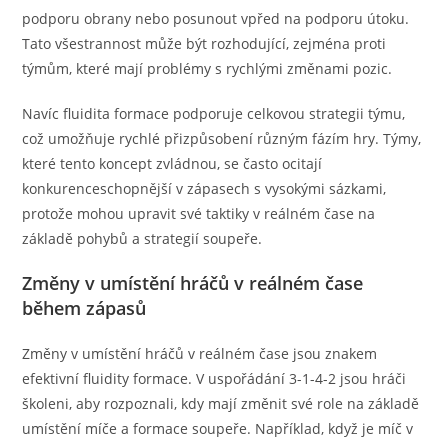
podporu obrany nebo posunout vpřed na podporu útoku.
Tato všestrannost může být rozhodující, zejména proti
týmům, které mají problémy s rychlými změnami pozic.
Navíc fluidita formace podporuje celkovou strategii týmu,
což umožňuje rychlé přizpůsobení různým fázím hry. Týmy,
které tento koncept zvládnou, se často ocitají
konkurenceschopnější v zápasech s vysokými sázkami,
protože mohou upravit své taktiky v reálném čase na
základě pohybů a strategií soupeře.
Změny v umístění hráčů v reálném čase
během zápasů
Změny v umístění hráčů v reálném čase jsou znakem
efektivní fluidity formace. V uspořádání 3-1-4-2 jsou hráči
školeni, aby rozpoznali, kdy mají změnit své role na základě
umístění míče a formace soupeře. Například, když je míč v