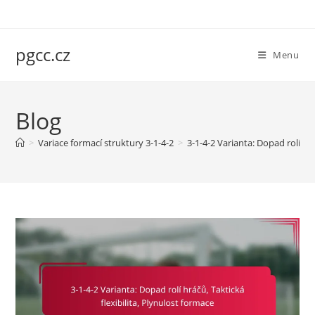
Skip
to
content
pgcc.cz
Menu
Blog
>
Variace formací struktury 3-1-4-2
>
3-1-4-2 Varianta: Dopad rolí hrá