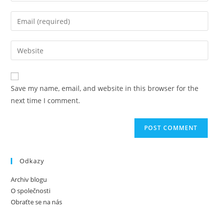
name
Enter
or
your
username
email
Enter
to
address
your
comment
to
website
comment
URL
Save my name, email, and website in this browser for the
(optional)
next time I comment.
Odkazy
Archiv blogu
O společnosti
Obraťte se na nás