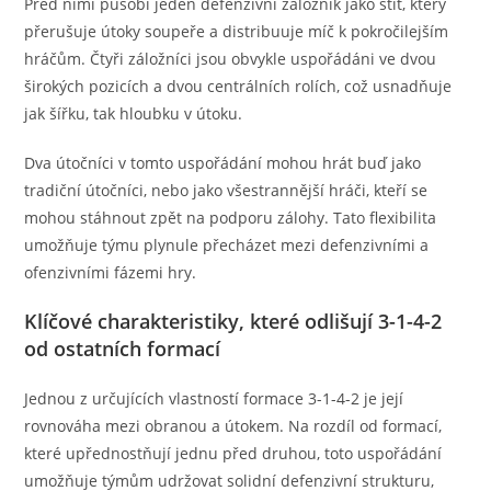
Před nimi působí jeden defenzivní záložník jako štít, který
přerušuje útoky soupeře a distribuuje míč k pokročilejším
hráčům. Čtyři záložníci jsou obvykle uspořádáni ve dvou
širokých pozicích a dvou centrálních rolích, což usnadňuje
jak šířku, tak hloubku v útoku.
Dva útočníci v tomto uspořádání mohou hrát buď jako
tradiční útočníci, nebo jako všestrannější hráči, kteří se
mohou stáhnout zpět na podporu zálohy. Tato flexibilita
umožňuje týmu plynule přecházet mezi defenzivními a
ofenzivními fázemi hry.
Klíčové charakteristiky, které odlišují 3-1-4-2
od ostatních formací
Jednou z určujících vlastností formace 3-1-4-2 je její
rovnováha mezi obranou a útokem. Na rozdíl od formací,
které upřednostňují jednu před druhou, toto uspořádání
umožňuje týmům udržovat solidní defenzivní strukturu,