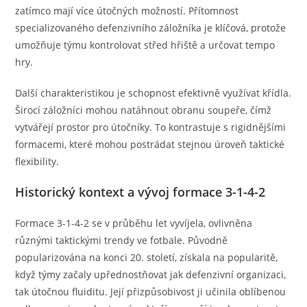
zatímco mají více útočných možností. Přítomnost
specializovaného defenzivního záložníka je klíčová, protože
umožňuje týmu kontrolovat střed hřiště a určovat tempo
hry.
Další charakteristikou je schopnost efektivně využívat křídla.
Širocí záložníci mohou natáhnout obranu soupeře, čímž
vytvářejí prostor pro útočníky. To kontrastuje s rigidnějšími
formacemi, které mohou postrádat stejnou úroveň taktické
flexibility.
Historický kontext a vývoj formace 3-1-4-2
Formace 3-1-4-2 se v průběhu let vyvíjela, ovlivněna
různými taktickými trendy ve fotbale. Původně
popularizována na konci 20. století, získala na popularitě,
když týmy začaly upřednostňovat jak defenzivní organizaci,
tak útočnou fluiditu. Její přizpůsobivost ji učinila oblíbenou