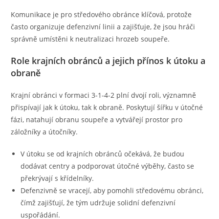
Komunikace je pro středového obránce klíčová, protože
často organizuje defenzivní linii a zajišťuje, že jsou hráči
správně umístěni k neutralizaci hrozeb soupeře.
Role krajních obránců a jejich přínos k útoku a
obraně
Krajní obránci v formaci 3-1-4-2 plní dvojí roli, významně
přispívají jak k útoku, tak k obraně. Poskytují šířku v útočné
fázi, natahují obranu soupeře a vytvářejí prostor pro
záložníky a útočníky.
V útoku se od krajních obránců očekává, že budou
dodávat centry a podporovat útočné výběhy, často se
překrývají s křídelníky.
Defenzivně se vracejí, aby pomohli středovému obránci,
čímž zajišťují, že tým udržuje solidní defenzivní
uspořádání.