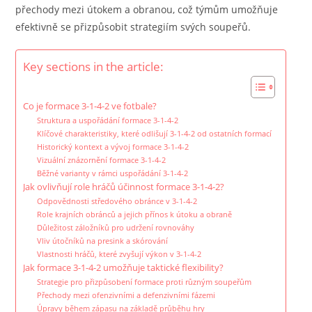
přechody mezi útokem a obranou, což týmům umožňuje
efektivně se přizpůsobit strategiím svých soupeřů.
Key sections in the article:
Co je formace 3-1-4-2 ve fotbale?
Struktura a uspořádání formace 3-1-4-2
Klíčové charakteristiky, které odlišují 3-1-4-2 od ostatních formací
Historický kontext a vývoj formace 3-1-4-2
Vizuální znázornění formace 3-1-4-2
Běžné varianty v rámci uspořádání 3-1-4-2
Jak ovlivňují role hráčů účinnost formace 3-1-4-2?
Odpovědnosti středového obránce v 3-1-4-2
Role krajních obránců a jejich přínos k útoku a obraně
Důležitost záložníků pro udržení rovnováhy
Vliv útočníků na presink a skórování
Vlastnosti hráčů, které zvyšují výkon v 3-1-4-2
Jak formace 3-1-4-2 umožňuje taktické flexibility?
Strategie pro přizpůsobení formace proti různým soupeřům
Přechody mezi ofenzivními a defenzivními fázemi
Úpravy během zápasu na základě průběhu hry