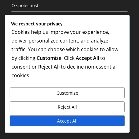
O společnosti
Obraťte se na nás
We respect your privacy
Předvolby cookies
Cookies help us improve your experience,
deliver personalized content, and analyze
Podmínky služby
traffic. You can choose which cookies to allow
Vaše soukromí
by clicking
Customize
. Click
Accept All
to
consent or
Reject All
to decline non-essential
Kategorie
cookies.
Herní role hráčů v rozestavení 3-1-4-2
Customize
Taktická analýza formace 3-1-4-2
Reject All
Variace formací struktury 3-1-4-2
Accept All