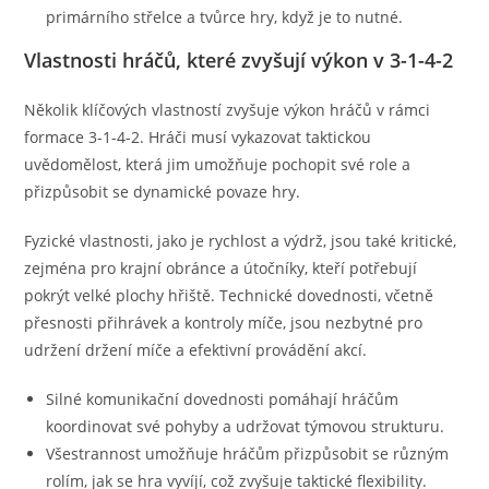
primárního střelce a tvůrce hry, když je to nutné.
Vlastnosti hráčů, které zvyšují výkon v 3-1-4-2
Několik klíčových vlastností zvyšuje výkon hráčů v rámci
formace 3-1-4-2. Hráči musí vykazovat taktickou
uvědomělost, která jim umožňuje pochopit své role a
přizpůsobit se dynamické povaze hry.
Fyzické vlastnosti, jako je rychlost a výdrž, jsou také kritické,
zejména pro krajní obránce a útočníky, kteří potřebují
pokrýt velké plochy hřiště. Technické dovednosti, včetně
přesnosti přihrávek a kontroly míče, jsou nezbytné pro
udržení držení míče a efektivní provádění akcí.
Silné komunikační dovednosti pomáhají hráčům
koordinovat své pohyby a udržovat týmovou strukturu.
Všestrannost umožňuje hráčům přizpůsobit se různým
rolím, jak se hra vyvíjí, což zvyšuje taktické flexibility.