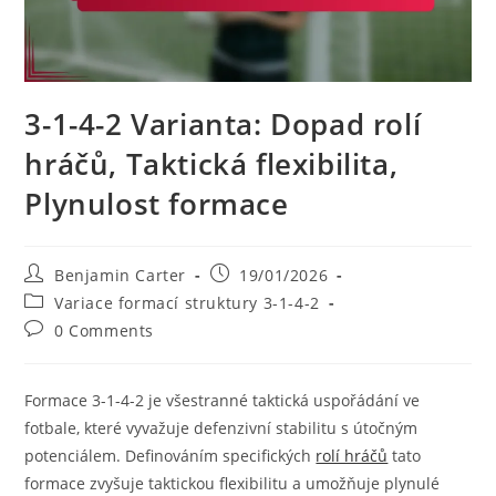
3-1-4-2 Varianta: Dopad rolí
hráčů, Taktická flexibilita,
Plynulost formace
Post
Post
Benjamin Carter
19/01/2026
author:
published:
Post
Variace formací struktury 3-1-4-2
category:
Post
0 Comments
comments:
Formace 3-1-4-2 je všestranné taktická uspořádání ve
fotbale, které vyvažuje defenzivní stabilitu s útočným
potenciálem. Definováním specifických
rolí hráčů
tato
formace zvyšuje taktickou flexibilitu a umožňuje plynulé