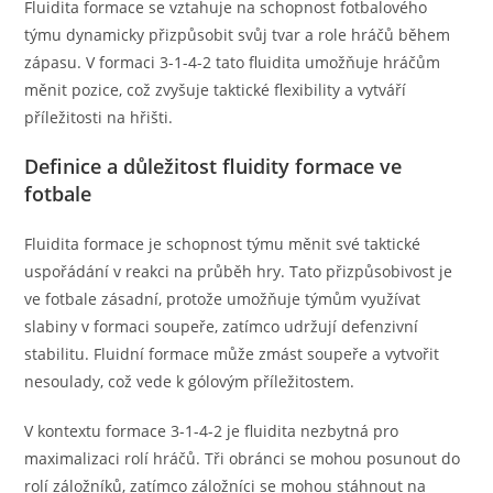
Fluidita formace se vztahuje na schopnost fotbalového
týmu dynamicky přizpůsobit svůj tvar a role hráčů během
zápasu. V formaci 3-1-4-2 tato fluidita umožňuje hráčům
měnit pozice, což zvyšuje taktické flexibility a vytváří
příležitosti na hřišti.
Definice a důležitost fluidity formace ve
fotbale
Fluidita formace je schopnost týmu měnit své taktické
uspořádání v reakci na průběh hry. Tato přizpůsobivost je
ve fotbale zásadní, protože umožňuje týmům využívat
slabiny v formaci soupeře, zatímco udržují defenzivní
stabilitu. Fluidní formace může zmást soupeře a vytvořit
nesoulady, což vede k gólovým příležitostem.
V kontextu formace 3-1-4-2 je fluidita nezbytná pro
maximalizaci rolí hráčů. Tři obránci se mohou posunout do
rolí záložníků, zatímco záložníci se mohou stáhnout na