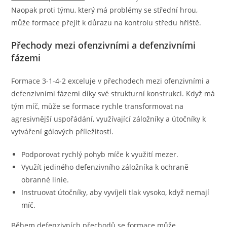
Naopak proti týmu, který má problémy se střední hrou,
může formace přejít k důrazu na kontrolu středu hřiště.
Přechody mezi ofenzivními a defenzivními
fázemi
Formace 3-1-4-2 exceluje v přechodech mezi ofenzivními a
defenzivními fázemi díky své strukturní konstrukci. Když má
tým míč, může se formace rychle transformovat na
agresivnější uspořádání, využívající záložníky a útočníky k
vytváření gólových příležitostí.
Podporovat rychlý pohyb míče k využití mezer.
Využít jediného defenzivního záložníka k ochraně
obranné linie.
Instruovat útočníky, aby vyvíjeli tlak vysoko, když nemají
míč.
Během defenzivních přechodů se formace může